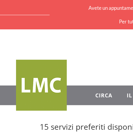
Avete un appuntament
Per tu
CIRCA
I
15 servizi preferiti dispo