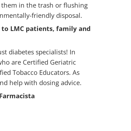
g them in the trash or flushing
nmentally-friendly disposal.
e to LMC patients, family and
t diabetes specialists! In
ho are Certified Geriatric
ified Tobacco Educators. As
and help with dosing advice.
Farmacista