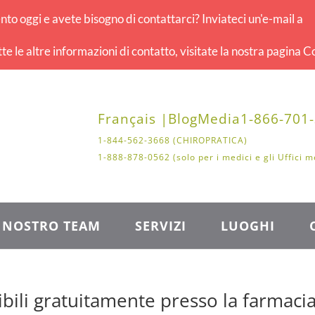
o oggi e avete bisogno di contattarci? Inviateci un'e-mail a
tte le altre informazioni di contatto, visitate la nostra pagina Co
Français |
Blog
Media
1-866-701
1-844-562-3668 (CHIROPRATICA)
1-888-878-0562 (solo per i medici e gli Uffici m
L NOSTRO TEAM
SERVIZI
LUOGHI
nibili gratuitamente presso la farmac