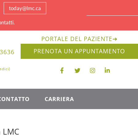
today@lmc.ca
ntatti.
PORTALE DEL PAZIENTE
➔
PRENOTA UN APPUNTAMENTO
-3636
edici)
CONTATTO
CARRIERA
ia LMC