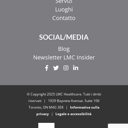
Servizi
Luoghi
Contatto
SOCIAL/MEDIA
Blog
Newsletter LMC Insider
EL
ZH_HK
ZH
© Copyright 2025 LMC Healthcare. Tutti i diritti
UR
riservati
|
1929 Bayview Avenue. Suite 106
Toronto, ON M4G 3E8
|
Informativa sulla
HI
privacy
|
Legale e accessibilità
FR
EN