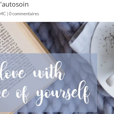
l'autosoin
LMC
|
0 commentaires