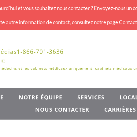
urd'hui et vous souhaitez nous contacter ? Envoyez-nous un co
te autre information de contact, consultez notre page Contac
édias
1-866-701-3636
IE)
médecins et les cabinets médicaux uniquement) cabinets médicaux 
E
NOTRE ÉQUIPE
SERVICES
LOCAL
NOUS CONTACTER
CARRIÈRES