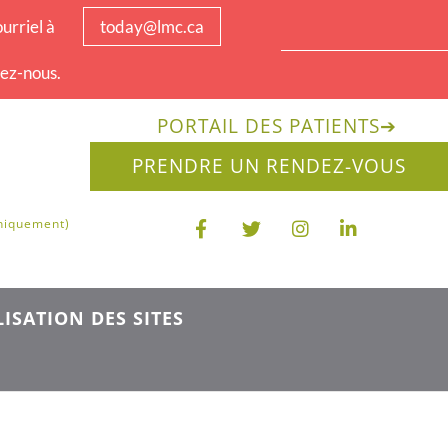
urriel à
today@lmc.ca
tez-nous.
PORTAIL DES PATIENTS
➔
PRENDRE UN RENDEZ-VOUS
uniquement)
ISATION DES SITES