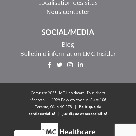
Localisation des sites
Nous contacter
SOCIAL/MEDIA
Blog
Bulletin d'information LMC Insider
EL
IT
ZH_HK
Copyright 2025 LMC Healthcare. Tous droits
ZH
réservés
|
1929 Bayview Avenue. Suite 106
Toronto, ON M4G 3E8
|
Politique de
UR
confidentialité
|
Juridique et accessibilité
HI
EN