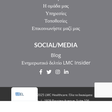
Η ομάδα μας
Υπηρεσίες
Τοποθεσίες
Επικοινωνήστε μαζί μας
IT
SOCIAL/MEDIA
ZH_HK
ZH
Blog
UR
Ενημερωτικό δελτίο LMC Insider
HI
FR
EN
EL
© Copyright 2025 LMC Healthcare. Όλα τα δικαιώματα
διατηρούνται
|
1929 Bayview Avenue. Suite 106
Toronto, ON M4G 3E8
|
Πολιτική απορρήτου
|