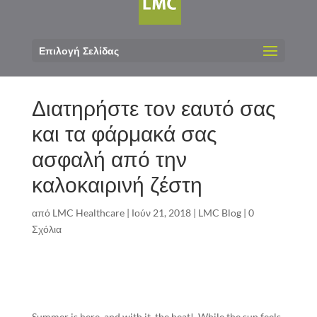
Επιλογή Σελίδας
Διατηρήστε τον εαυτό σας
και τα φάρμακά σας
ασφαλή από την
καλοκαιρινή ζέστη
από
LMC Healthcare
|
Ιούν 21, 2018
|
LMC Blog
|
0
Σχόλια
Summer is here, and with it, the heat!
While the sun feels