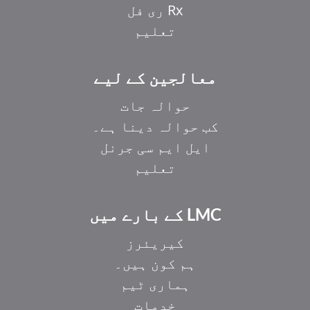
Rx ری فل
تعلیم
معالجین کے لیے
حوالہ جات
کب حوالہ دینا ہے۔
ایل ایم سی جرنل
تعلیم
LMC کے بارے میں
کیریئرز
ہم کون ہیں۔
ہماری ٹیم
خدمات