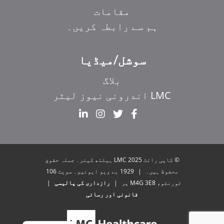
مقامات
ہم سے رابطہ کریں۔
سوشل/میڈیا
بلاگ
LMC اندرونی نیوز لیٹر
EL
IT
ZH_HK
© کاپی رائٹ 2025 LMC ہیلتھ کیئر۔ جملہ حقوق
ZH
محفوظ ہیں۔
|
1929 بے ویو ایونیو۔ سویٹ 106
ٹورنٹو، M4G 3E8 پر
|
رازداری کی پالیسی
|
HI
قانونی اور رسائی
FR
EN