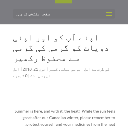
صفحہ منتخب کریں۔
اپنے آپ کو اور اپنی
ادویات کو گرمی کی گرمی
سے محفوظ رکھیں
کی طرف سے
ایل ایم سی ہیلتھ کیئر
|
جون 21, 2018
|
ایل
ایم سی بلاگ
|
0 تبصرے
Summer is here, and with it, the heat!
While the sun feels
great after our Canadian winter, please remember to
protect yourself and your medicines from the heat.