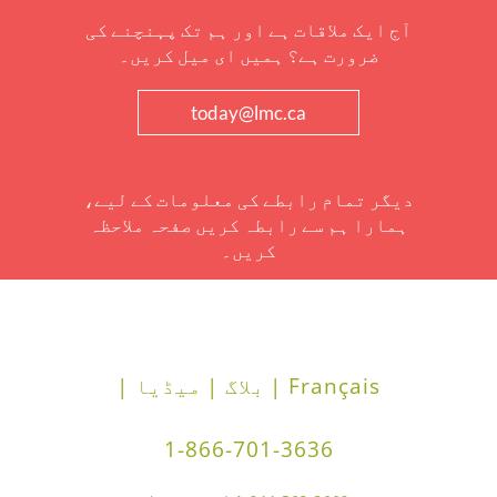
آج ایک ملاقات ہے اور ہم تک پہنچنے کی
ضرورت ہے؟ ہمیں ای میل کریں۔
today@lmc.ca
دیگر تمام رابطے کی معلومات کے لیے،
ہمارا ہم سے رابطہ کریں صفحہ ملاحظہ
کریں۔
Français |
بلاگ |
میڈیا |
1-866-701-3636