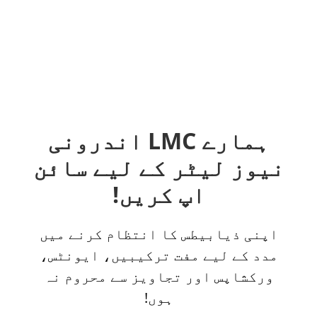
ہمارے LMC اندرونی
نیوز لیٹر کے لیے سائن
اپ کریں!
اپنی ذیابیطس کا انتظام کرنے میں
مدد کے لیے مفت ترکیبیں، ایونٹس،
ورکشاپس اور تجاویز سے محروم نہ
ہوں!