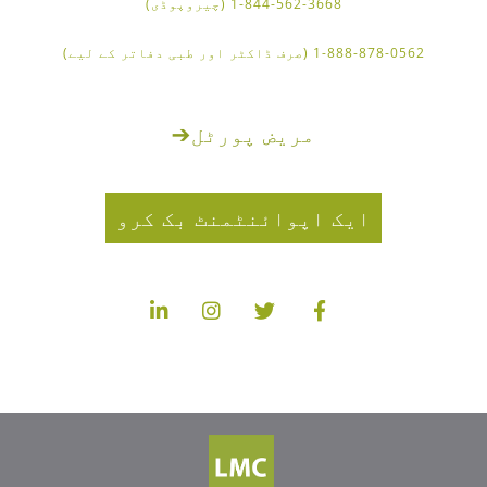
1-844-562-3668 (چیروپوڈی)
1-888-878-0562 (صرف ڈاکٹر اور طبی دفاتر کے لیے)
مریض پورٹل
➔
ایک اپوائنٹمنٹ بک کرو