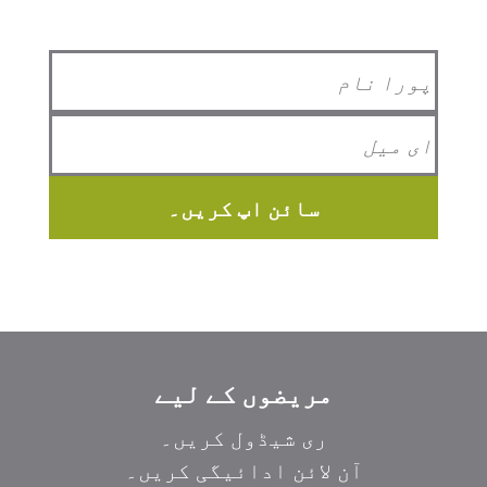
سائن اپ کریں۔
مریضوں کے لیے
ری شیڈول کریں۔
آن لائن ادائیگی کریں۔