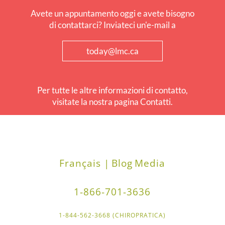
Avete un appuntamento oggi e avete bisogno
di contattarci? Inviateci un'e-mail a
today@lmc.ca
Per tutte le altre informazioni di contatto,
visitate la nostra pagina Contatti.
Français |
Blog
Media
1-866-701-3636
1-844-562-3668 (CHIROPRATICA)