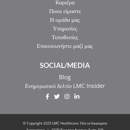
Καριέρα
Ποιοι είμαστε
Η ομάδα μας
Υπηρεσίες
Τοποθεσίες
Επικοινωνήστε μαζί μας
SOCIAL/MEDIA
Blog
Ενημερωτικό δελτίο LMC Insider
IT
ZH_HK
ZH
© Copyright 2025 LMC Healthcare. Όλα τα δικαιώματα
UR
διατηρούνται
|
1929 Bayview Avenue. Suite 106