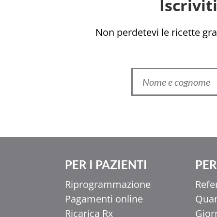
Iscrivi
Non perdetevi le ricette grat
PER I PAZIENTI
PER 
Ελληνικά
Riprogrammazione
Refe
香港中文
Pagamenti online
Quan
简体中文
Ricarica Rx
Gior
اردو