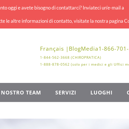
o oggi e avete bisogno di contattarci? Inviateci un'e-mail a
tte le altre informazioni di contatto, visitate la nostra pagina Co
Français |
Blog
Media
1-866-701
1-844-562-3668 (CHIROPRATICA)
1-888-878-0562 (solo per i medici e gli Uffici m
L NOSTRO TEAM
SERVIZI
LUOGHI