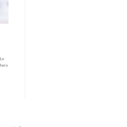
 Lo
chero