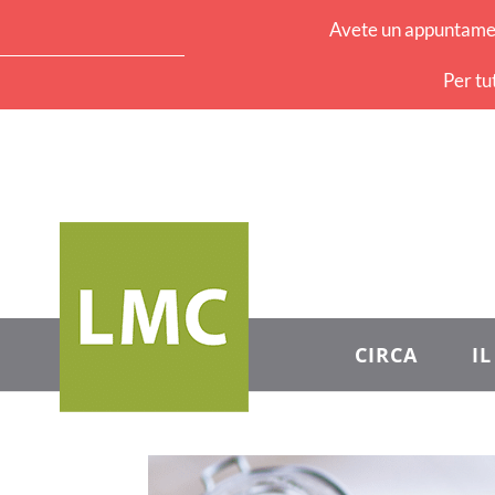
Avete un appuntament
Per tu
CIRCA
I