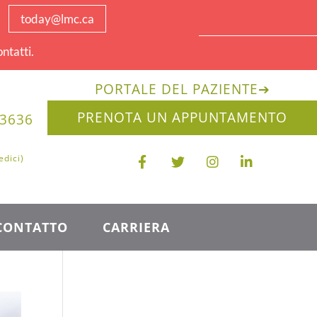
today@lmc.ca
ntatti.
PORTALE DEL PAZIENTE
➔
PRENOTA UN APPUNTAMENTO
-3636
edici)
CONTATTO
CARRIERA