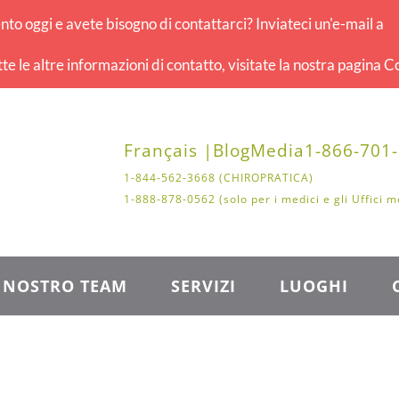
o oggi e avete bisogno di contattarci? Inviateci un'e-mail a
tte le altre informazioni di contatto, visitate la nostra pagina Co
Français |
Blog
Media
1-866-701
1-844-562-3668 (CHIROPRATICA)
1-888-878-0562 (solo per i medici e gli Uffici m
L NOSTRO TEAM
SERVIZI
LUOGHI