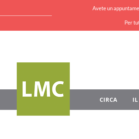
Avete un appuntament
Per tu
CIRCA
I