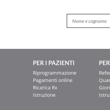
PER I PAZIENTI
PER 
Ελληνικά
Riprogrammazione
Refe
香港中文
Pagamenti online
Quan
简体中文
Ricarica Rx
Gior
اردو
Istruzione
Istr
हिन्दी
Français du Canada