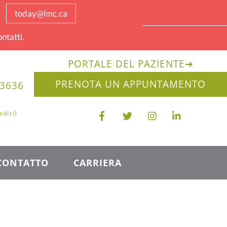
today@lmc.ca
ntatti.
PORTALE DEL PAZIENTE
➔
PRENOTA UN APPUNTAMENTO
-3636
edici)
CONTATTO
CARRIERA