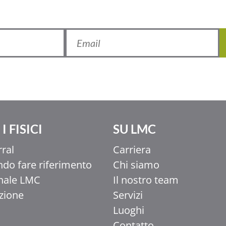
I FISICI
SU LMC
rral
Carriera
do fare riferimento
Chi siamo
nale LMC
Il nostro team
uzione
Servizi
Luoghi
Contatto