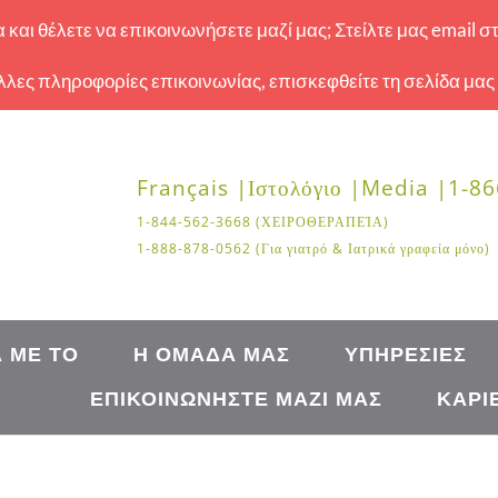
και θέλετε να επικοινωνήσετε μαζί μας; Στείλτε μας email σ
 άλλες πληροφορίες επικοινωνίας, επισκεφθείτε τη σελίδα μας
Français |
Ιστολόγιο |
Media |
1-86
1-844-562-3668 (ΧΕΙΡΟΘΕΡΑΠΕΊΑ)
1-888-878-0562 (Για γιατρό & Ιατρικά γραφεία μόνο)
Ά ΜΕ ΤΟ
Η ΟΜΆΔΑ ΜΑΣ
ΥΠΗΡΕΣΊΕΣ
ΕΠΙΚΟΙΝΩΝΉΣΤΕ ΜΑΖΊ ΜΑΣ
ΚΑΡΙ