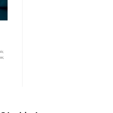
κές
νας