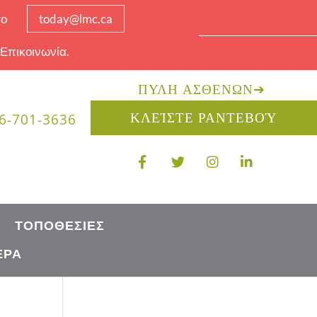
το
today@lmc.ca
 Επικοινωνία.
ΠΎΛΗ ΑΣΘΕΝΏΝ
➔
ΚΛΕΊΣΤΕ ΡΑΝΤΕΒΟΎ
6-701-3636
ΤΟΠΟΘΕΣΊΕΣ
ΈΡΑ