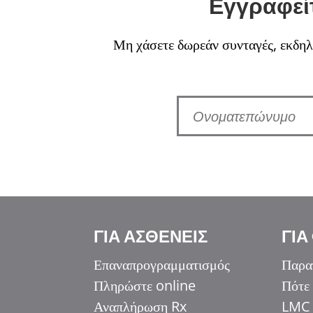
Εγγραφείτ
Μη χάσετε δωρεάν συνταγές, εκδηλώ
Italiano
ΓΙΑ ΑΣΘΕΝΕΙΣ
ΓΙΑ
香港中文
简体中文
Επαναπρογραμματισμός
Παρα
اردو
Πληρώστε online
Πότε
Αναπλήρωση Rx
LMC 
हिन्दी