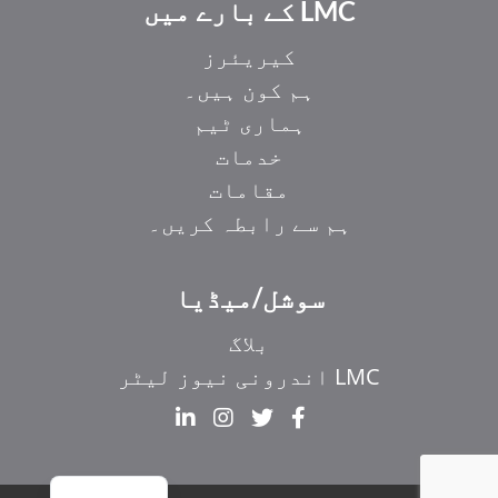
LMC کے بارے میں
کیریئرز
ہم کون ہیں۔
ہماری ٹیم
خدمات
مقامات
ہم سے رابطہ کریں۔
EL
IT
سوشل/میڈیا
ZH_HK
بلاگ
ZH
LMC اندرونی نیوز لیٹر
HI
FR
EN