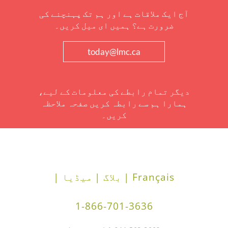
آج ایک ملاقات ہے اور ہم تک پہنچنے کی
ضرورت ہے؟ ہمیں ای میل کریں۔
today@lmc.ca
دیگر تمام رابطے کی معلومات کے لیے،
ہمارا ہم سے رابطہ کریں صفحہ ملاحظہ
کریں۔
Français |
بلاگ |
میڈیا |
1-866-701-3636