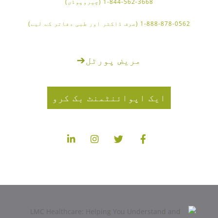
1-844-562-3668 (چیروپوڈی)
1-888-878-0562 (صرف ڈاکٹر اور طبی دفاتر کے لیے)
مریض پورٹل
➔
ایک اپوائنٹمنٹ بک کرو