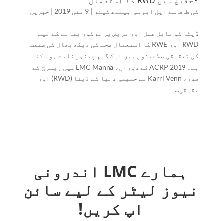
تحقیق میں RWD کا استعمال
کی طرف سے
ایل ایم سی ہیلتھ کیئر
|
9 مئی 2019
|
خبریں
ڈیٹا کو قابل عمل اور مریض پر مرکوز بنانے کے لیے
RWD اور RWE کا استعمال صحت کی دیکھ بھال کی صنعت
کی تحقیقی صلاحیتوں میں ایک گیم چینجر ثابت ہو سکتا
ہے۔ ACRP 2019 کے دوران، LMC Manna میں ریسرچ کے
صدر، Karri Venn نے حقیقی دنیا کے ڈیٹا (RWD) اور
حقیقی...
ہمارے LMC اندرونی
نیوز لیٹر کے لیے سائن
اپ کریں!