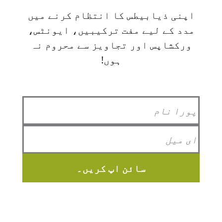
اپنی ذیابیطس کا انتظام کرنے میں
مدد کے لیے مفت ترکیبیں، ایونٹس،
ورکشاپس اور تجاویز سے محروم نہ
ہوں!
سائن اپ کریں۔