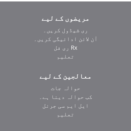
مریضوں کے لیے
ری شیڈول کریں۔
آن لائن ادائیگی کریں۔
Rx ری فل
تعلیم
معالجین کے لیے
حوالہ جات
کب حوالہ دینا ہے۔
ایل ایم سی جرنل
تعلیم