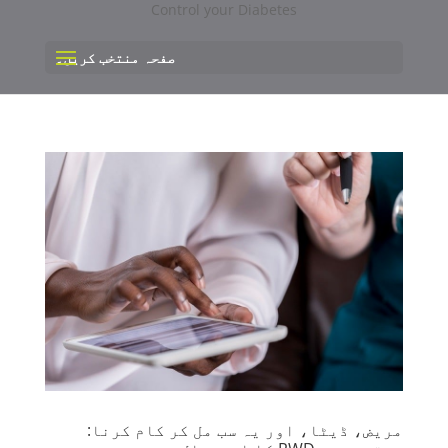
صفحہ منتخب کریں۔
مریض، ڈیٹا، اور یہ سب مل کر کام کرنا: