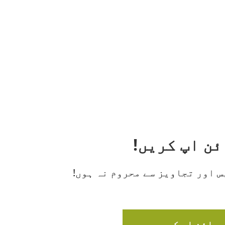
 اور تجاویز سے محروم نہ ہوں!
سائن اپ کریں۔