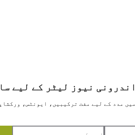
یں مدد کے لیے مفت ترکیبیں، ایونٹس، ورکشاپس