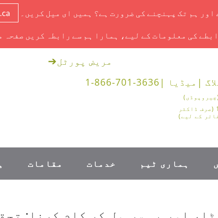
ے اور ہم تک پہنچنے کی ضرورت ہے؟ ہمیں ای میل کریں۔
.ca
بطے کی معلومات کے لیے، ہمارا ہم سے رابطہ کریں صفحہ م
مریض پورٹل
➔
اگ |
میڈیا |
1-866-701-3636
1-888-878-0562 (صرف ڈاکٹر
اتر کے لیے)
ہماری ٹیم
خدمات
مقامات
ہ
 اور یہ سب مل کر کام کرنا: تحقیق میں RWD ک