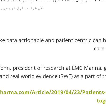
کی طرف سے
ایل ایم سی ہ
 data actionable and patient centric can b
care 
enn, president of research at LMC Manna, ga
and real world evidence (RWE) as a part of t
harma.com/Article/2019/04/23/Patients-d
tog