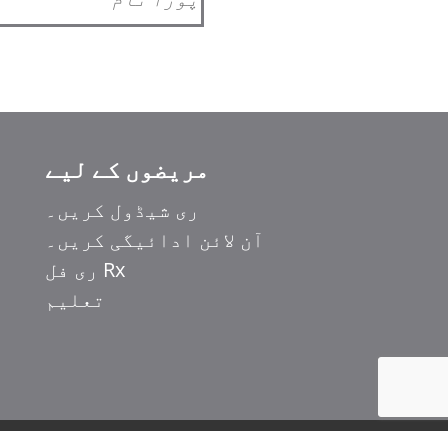
مریضوں کے لیے
ری شیڈول کریں۔
آن لائن ادائیگی کریں۔
Rx ری فل
تعلیم
© کاپی رائٹ 2025 LMC ہیلتھ کیئر۔ جملہ حقوق محفوظ ہیں۔