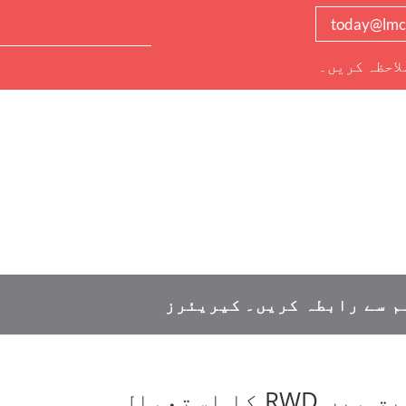
today@lmc
لاحظہ کریں۔
م سے رابطہ کریں۔
کیریئرز
ا استعمال