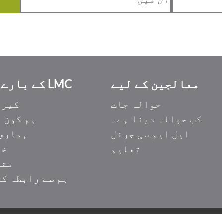
معالجین کے لیے
LMC کے بارے میں
حوالہ جات
کیری
کب حوالہ دینا ہے۔
ہم کون 
ایل ایم سی جرنل
ہماری 
تعلیم
خد
مقا
ہم سے رابطہ ک
|
1929 بے ویو ایونیو۔ سویٹ 106 ٹورنٹو، M4G 3E8 پر