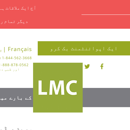
آج ایک ملاقات ہ
دیگر تمام را
ایک اپوائنٹمنٹ بک کرو
Français |
بل
1-844-562-3668 (چیروپوڈی)
اور طبی دف
کے بارے میں
مریض، ڈیٹا،