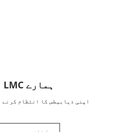
ہمارے LMC اندرونی نیوز لیٹر کے لیے سائن اپ کریں!
اپنی ذیابیطس کا انتظام کرنے م