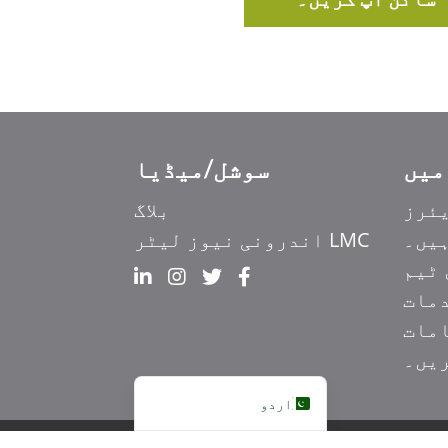
سوشل/میڈیا
Ελληνικά
ئرز
بلاگ
Italiano
ہیں۔
LMC اندرونی نیوز لیٹر
香港中文
ٹیم
简体中文
مات
हिन्दी
مات
Français du Canada
ریں۔
English
اردو
|
رازداری کی