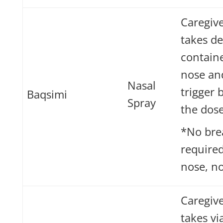
Caregive
takes de
containe
nose an
Nasal
trigger 
Baqsimi
Spray
the dose
*No bre
required
nose, no
Caregive
takes vi