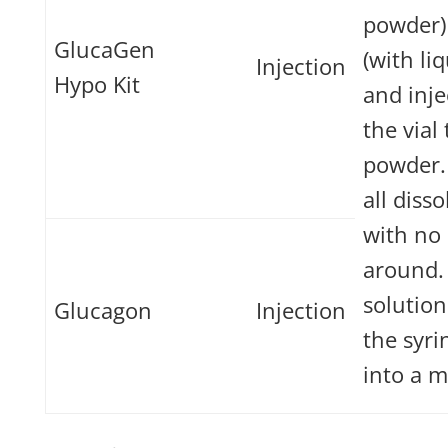
powder)
GlucaGen
(with liq
Injection
Hypo Kit
and inje
the vial
powder. 
all diss
with no 
around.
solution
Glucagon
Injection
the syri
into a m