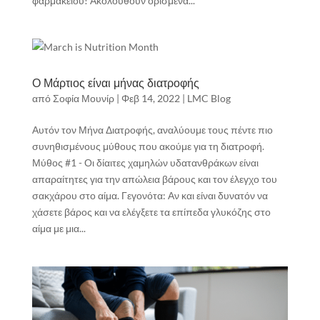
φαρμακείου! Ακολουθούν ορισμένα...
Ο Μάρτιος είναι μήνας διατροφής
από
Σοφία Μουνίρ
|
Φεβ 14, 2022
|
LMC Blog
Αυτόν τον Μήνα Διατροφής, αναλύουμε τους πέντε πιο
συνηθισμένους μύθους που ακούμε για τη διατροφή.
Μύθος #1 - Οι δίαιτες χαμηλών υδατανθράκων είναι
απαραίτητες για την απώλεια βάρους και τον έλεγχο του
σακχάρου στο αίμα. Γεγονότα: Αν και είναι δυνατόν να
χάσετε βάρος και να ελέγξετε τα επίπεδα γλυκόζης στο
αίμα με μια...