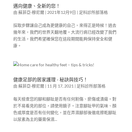
邁向健康、全新的您！
由
蘇菲亞·穆尼爾
|
2021年12月9日
|
足科診所部落格
採取步驟讓自己成為更健康的自己，來得正是時候！過去
幾年來，我們的世界天翻地覆。大流行病已經改變了我們
的生活，我們希望確保您在這段期間能夠保持安全和健
康。
健康足部的居家護理 - 秘訣與技巧！
由
蘇菲亞·穆尼爾
|
11 月 17, 2021
|
足科診所部落格
每天檢查您的腳和腳趾是否有任何割傷、瘀傷或潰瘍。對
於不易看見的部位，請使用鏡子。注意腳趾甲的氣味、顏
色或厚度是否有任何變化，並在弄濕腳部後徹底擦乾腳趾
以尿素為主的藥膏保濕...