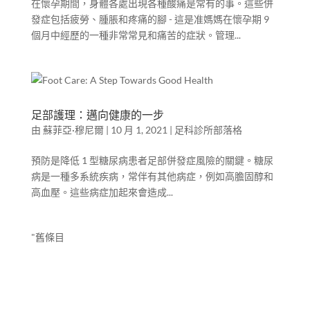
在懷孕期間，身體各處出現各種酸痛是常有的事。這些併
發症包括疲勞、腫脹和疼痛的腳 - 這是准媽媽在懷孕期 9
個月中經歷的一種非常常見和痛苦的症狀。管理...
足部護理：邁向健康的一步
由
蘇菲亞·穆尼爾
|
10 月 1, 2021
|
足科診所部落格
預防是降低 1 型糖尿病患者足部併發症風險的關鍵。糖尿
病是一種多系統疾病，常伴有其他病症，例如高膽固醇和
高血壓。這些病症加起來會造成...
"舊條目