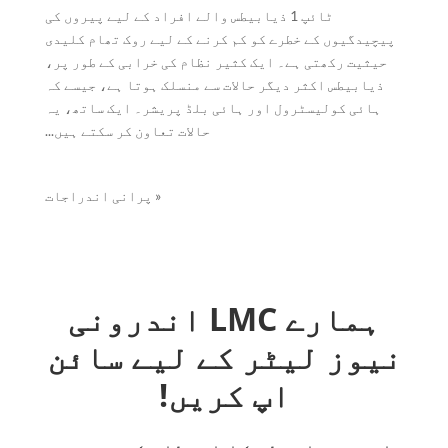
ٹائپ 1 ذیابیطس والے افراد کے لیے پیروں کی
پیچیدگیوں کے خطرے کو کم کرنے کے لیے روک تھام کلیدی
حیثیت رکھتی ہے۔ ایک کثیر نظام کی خرابی کے طور پر،
ذیابیطس اکثر دیگر حالات سے منسلک ہوتا ہے، جیسے کہ
ہائی کولیسٹرول اور ہائی بلڈ پریشر۔ ایک ساتھ، یہ
حالات تعاون کر سکتے ہیں...
« پرانی اندراجات
ہمارے LMC اندرونی
نیوز لیٹر کے لیے سائن
اپ کریں!