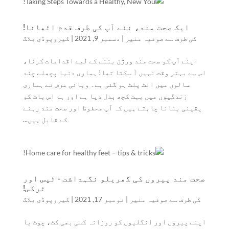
ایک صحت مند، نئے آپ کی طرف قدم اٹھانا!
کی طرف سے
صوفیہ منیر
|
دسمبر 9, 2021
|
کیروپوڈی بلاگ
اپنے آپ کو صحت مند ورژن بننے کے لیے اقدامات کرنا،
اس سے بہتر وقت نہیں آ سکتا تھا! ہماری دنیا پچھلے چند
سالوں میں الٹ پلٹ ہو گئی ہے۔ وبائی مرض نے ہماری
زندگیوں میں بہت کچھ بدل دیا ہے اور ہم اس بات کو
یقینی بنانا چاہتے ہیں کہ آپ محفوظ اور صحت مند رہنے
کے قابل ہیں...
صحت مند پیروں کی گھریلو نگہداشت - ٹپس اور
ٹرکس!
کی طرف سے
صوفیہ منیر
|
نومبر 17, 2021
|
کیروپوڈی بلاگ
اپنے پیروں اور انگلیوں کو روزانہ کسی بھی کٹ، چوٹ یا