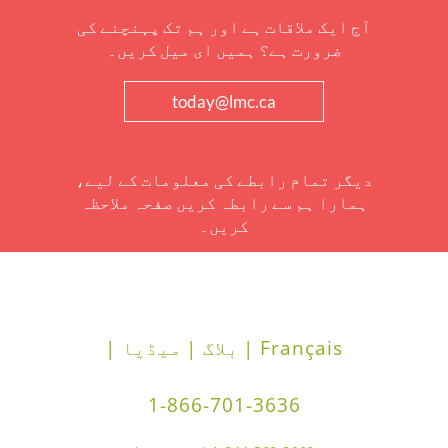
آج ایک ملاقات ہے اور ہم تک پہنچنے کی
ضرورت ہے؟ ہمیں ای میل کریں۔
today@lmc.ca
دیگر تمام رابطے کی معلومات کے لیے،
ہمارا ہم سے رابطہ کریں صفحہ ملاحظہ
کریں۔
Français |
بلاگ |
میڈیا |
1-866-701-3636