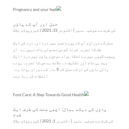
حمل اور آپ کے پاؤں
کی طرف سے
صوفیہ منیر
|
اکتوبر 15, 2021
|
کیروپوڈی بلاگ
حمل کے دوران، آپ کے پورے جسم میں درد اور درد کی ایک
صف کا تجربہ کرنا کوئی معمولی بات نہیں ہے۔ ان
پیچیدگیوں میں سے تھکا ہوا، سوجن، پاؤں میں درد - ایک
بہت ہی عام اور تکلیف دہ علامت ہے جس کا تجربہ ہونے
والی ماؤں کو ان کے حمل کے 9 ماہ کے دوران ہوتا ہے۔
انتظام کر رہا ہے...
پاؤں کی دیکھ بھال: اچھی صحت کی طرف ایک
قدم
کی طرف سے
صوفیہ منیر
|
اکتوبر 1, 2021
|
کیروپوڈی بلاگ