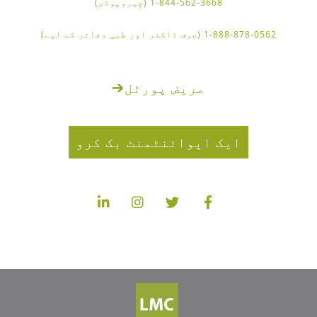
1-844-562-3668 (چیروپوڈی)
1-888-878-0562 (صرف ڈاکٹر اور طبی دفاتر کے لیے)
مریض پورٹل
➔
ایک اپوائنٹمنٹ بک کرو