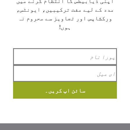
اپنی ذیابیطس کا انتظام کرنے میں
مدد کے لیے مفت ترکیبیں، ایونٹس،
ورکشاپس اور تجاویز سے محروم نہ
ہوں!
سائن اپ کریں۔