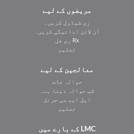
مریضوں کے لیے
ری شیڈول کریں۔
آن لائن ادائیگی کریں۔
Rx ری فل
تعلیم
معالجین کے لیے
حوالہ جات
کب حوالہ دینا ہے۔
ایل ایم سی جرنل
تعلیم
LMC کے بارے میں