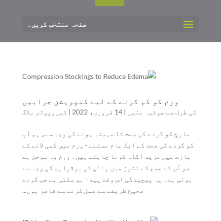
صفحہ منتخب کریں۔
ورم کو کم کرنے کے لیے کمپریشن جرابیں
کی طرف سے
صوفیہ منیر
|
14 فروری، 2022
|
کیروپوڈی بلاگ
مارچ کو گردے کی صحت کا مہینہ ہونے کی وجہ سے، ہم آپ
کو گردے کی صحت کے ایک عام مسئلے - ورم میں کمی لانے کے
بارے میں مزید آگاہ کرنا چاہتے ہیں۔ ورم وہ سوجن ہے
جو آپ کے جسم کے ٹشوز میں پانی کی برقراری کی وجہ سے
ہوتی ہے۔ یہ پیچیدگی اس وقت پیدا ہو سکتی ہے جب گردے
صحیح طریقے سے عمل کرنے سے قاصر ہوں...