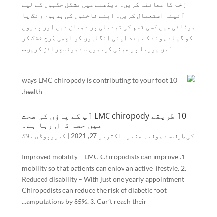
زخم کا معائنہ کریں۔ دیکھنے میں مشکل جگہوں کے لیے
آئینہ استعمال کریں۔ اپنے ناخنوں کی بدبو، رنگ یا
موٹائی میں کسی قسم کی تبدیلی پر دھیان دیں اور پیروں
کو گیلے ہونے کے بعد اپنی انگلیوں کو اچھی طرح خشک کر
لیں یوریا پر مبنی کریموں سے موئسچرائز کریں...
10 طریقے LMC chiropody آپ کے پاؤں کی صحت
میں حصہ ڈال رہا ہے۔
کی طرف سے
صوفیہ منیر
|
اکتوبر 27, 2021
|
کیروپوڈی بلاگ
1. Improved mobility – LMC Chiropodists can improve
mobility so that patients can enjoy an active lifestyle. 2.
Reduced disability – With just one yearly appointment
Chiropodists can reduce the risk of diabetic foot
amputations by 85%. 3. Can’t reach their...