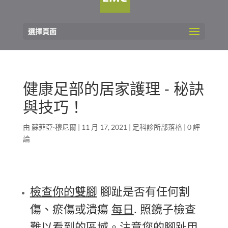
選擇頁面
健康足部的居家護理 - 秘訣
與技巧！
由
蘇菲亞·穆尼爾
|
11 月 17, 2021
|
足科診所部落格
|
0 評
論
檢查你的雙腳
腳趾是否有任何割
傷、瘀傷或潰瘍
每日
. 照鏡子檢查
難以看到的區域。注意您的腳趾甲