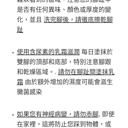
是否有任何異味、顏色或厚度的變
化，並且
洗完腳後，請徹底擦乾腳
趾
使用含尿素的乳霜滋潤
每日塗抹於
雙腳的頂部和底部，特別注意腳跟
和乾燥區域。.
請勿在腳趾間塗抹乳
霜
由於額外增加的濕度可能會滋生
黴菌感染
如果您有神經病變，請勿赤腳
, 即使
在家裡。這將防止您踩到物體，或