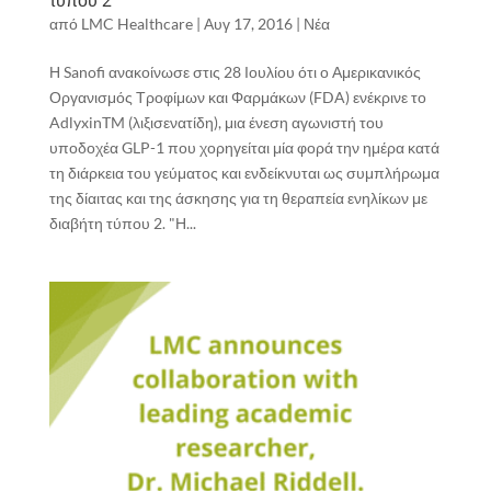
τύπου 2
από
LMC Healthcare
|
Αυγ 17, 2016
|
Νέα
Η Sanofi ανακοίνωσε στις 28 Ιουλίου ότι ο Αμερικανικός
Οργανισμός Τροφίμων και Φαρμάκων (FDA) ενέκρινε το
AdlyxinTM (λιξισενατίδη), μια ένεση αγωνιστή του
υποδοχέα GLP-1 που χορηγείται μία φορά την ημέρα κατά
τη διάρκεια του γεύματος και ενδείκνυται ως συμπλήρωμα
της δίαιτας και της άσκησης για τη θεραπεία ενηλίκων με
διαβήτη τύπου 2. "Η...