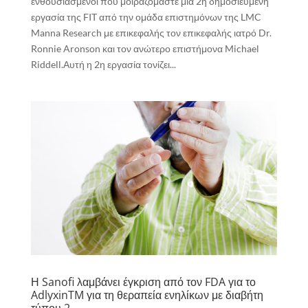
ενθουσιασμένοι που μοιραζόμαστε μια 2η δημοσιευμένη
εργασία της FIT από την ομάδα επιστημόνων της LMC
Manna Research με επικεφαλής τον επικεφαλής ιατρό Dr.
Ronnie Aronson και τον ανώτερο επιστήμονα Michael
Riddell.Αυτή η 2η εργασία τονίζει...
Η Sanofi λαμβάνει έγκριση από τον FDA για το
AdlyxinTM για τη θεραπεία ενηλίκων με διαβήτη