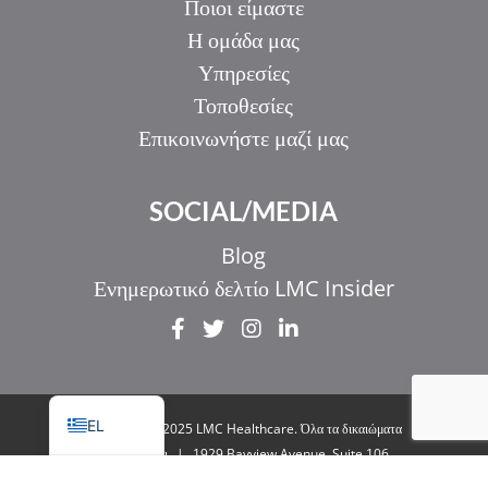
Ποιοι είμαστε
Η ομάδα μας
Υπηρεσίες
Τοποθεσίες
Επικοινωνήστε μαζί μας
IT
SOCIAL/MEDIA
ZH_HK
ZH
Blog
UR
Ενημερωτικό δελτίο LMC Insider
HI
FR
EN
EL
© Copyright 2025 LMC Healthcare. Όλα τα δικαιώματα
διατηρούνται
|
1929 Bayview Avenue. Suite 106
Toronto, ON M4G 3E8
|
Πολιτική απορρήτου
|