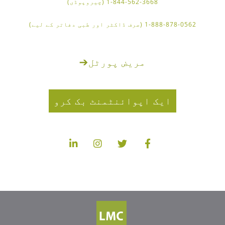
1-844-562-3668 (چیروپوڈی)
1-888-878-0562 (صرف ڈاکٹر اور طبی دفاتر کے لیے)
مریض پورٹل
➔
ایک اپوائنٹمنٹ بک کرو