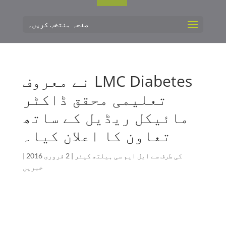
صفحہ منتخب کریں۔
LMC Diabetes نے معروف
تعلیمی محقق ڈاکٹر
مائیکل ریڈیل کے ساتھ
تعاون کا اعلان کیا۔
کی طرف سے
ایل ایم سی ہیلتھ کیئر
|
2 فروری 2016
|
خبریں