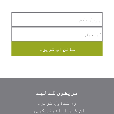
سائن اپ کریں۔
مریضوں کے لیے
ری شیڈول کریں۔
آن لائن ادائیگی کریں۔