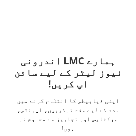
ہمارے LMC اندرونی
نیوز لیٹر کے لیے سائن
اپ کریں!
اپنی ذیابیطس کا انتظام کرنے میں
مدد کے لیے مفت ترکیبیں، ایونٹس،
ورکشاپس اور تجاویز سے محروم نہ
ہوں!