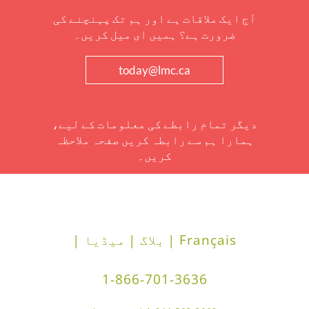
آج ایک ملاقات ہے اور ہم تک پہنچنے کی
ضرورت ہے؟ ہمیں ای میل کریں۔
today@lmc.ca
دیگر تمام رابطے کی معلومات کے لیے،
ہمارا ہم سے رابطہ کریں صفحہ ملاحظہ
کریں۔
Français |
بلاگ |
میڈیا |
1-866-701-3636