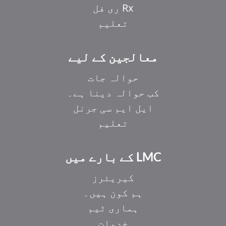
Rx ری فل
تعلیم
معالجین کے لیے
حوالہ جات
کب حوالہ دینا ہے۔
ایل ایم سی جرنل
تعلیم
LMC کے بارے میں
کیریئرز
ہم کون ہیں۔
ہماری ٹیم
خدمات