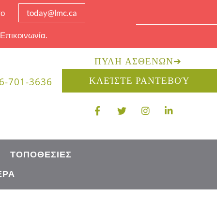
το
today@lmc.ca
 Επικοινωνία.
ΠΎΛΗ ΑΣΘΕΝΏΝ
➔
ΚΛΕΊΣΤΕ ΡΑΝΤΕΒΟΎ
6-701-3636
ΤΟΠΟΘΕΣΊΕΣ
ΈΡΑ