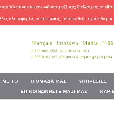
και θέλετε να επικοινωνήσετε μαζί μας; Στείλτε μας email σ
 άλλες πληροφορίες επικοινωνίας, επισκεφθείτε τη σελίδα μας
Français |
Ιστολόγιο |
Media |
1-86
1-844-562-3668 (ΧΕΙΡΟΘΕΡΑΠΕΊΑ)
1-888-878-0562 (Για γιατρό & Ιατρικά γραφεία μόνο)
Ά ΜΕ ΤΟ
Η ΟΜΆΔΑ ΜΑΣ
ΥΠΗΡΕΣΊΕΣ
ΕΠΙΚΟΙΝΩΝΉΣΤΕ ΜΑΖΊ ΜΑΣ
ΚΑΡΙ