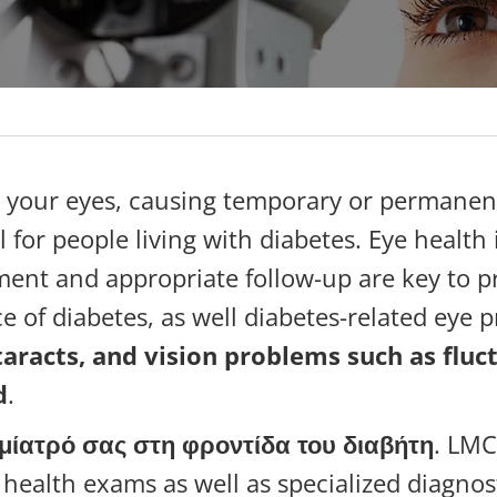
t your eyes, causing temporary or permanent
l for people living with diabetes. Eye healt
tment and appropriate follow-up are key to p
 of diabetes, as well diabetes-related eye 
aracts, and vision problems such as fluct
d
.
μίατρό σας στη φροντίδα του διαβήτη
. LMC
ε στο ενημερωτικό δελτίο LM
ealth exams as well as specialized diagnost