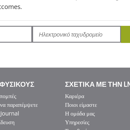
σεις, εργαστήρια και συμβουλές που θα σας βοηθήσουν 
utcomes.
 ΦΥΣΙΚΟΥΣ
ΣΧΕΤΙΚΑ ΜΕ ΤΗΝ L
πομπές
Καριέρα
 να παραπέμψετε
Ποιοι είμαστε
Journal
Η ομάδα μας
ίδευση
Υπηρεσίες