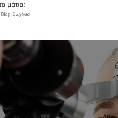
α μάτια;
 Blog
|
0 Σχόλια