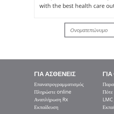
Μη χάσετε δωρεάν συνταγές, εκδηλώ
with the best health care o
ΓΙΑ ΑΣΘΕΝΕΙΣ
ΓΙΑ
Επαναπρογραμματισμός
Παρα
Πληρώστε online
Πότε
Italiano
Αναπλήρωση Rx
LMC 
香港中文
Εκπαίδευση
Εκπα
简体中文