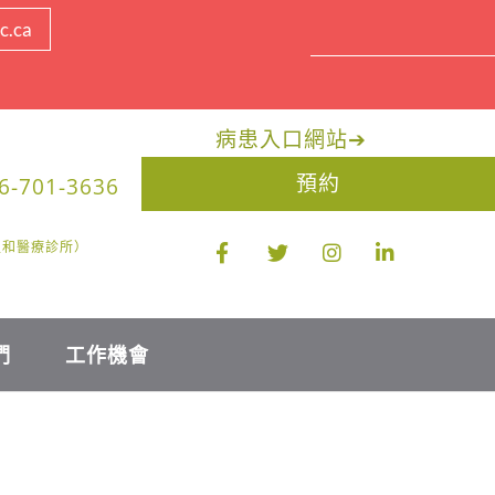
c.ca
病患入口網站
➔
預約
6-701-3636
醫生和醫療診所）
們
工作機會