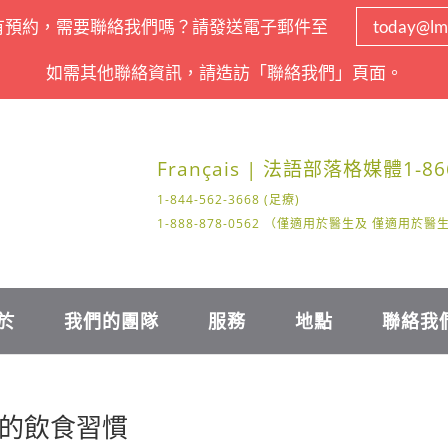
有預約，需要聯絡我們嗎？請發送電子郵件至
today@lm
如需其他聯絡資訊，請造訪「聯絡我們」頁面。
Français | 法語
部落格
媒體
1-86
1-844-562-3668 (足療)
1-888-878-0562 （僅適用於醫生及 僅適用於
於
我們的團隊
服務
地點
聯絡我
的飲食習慣