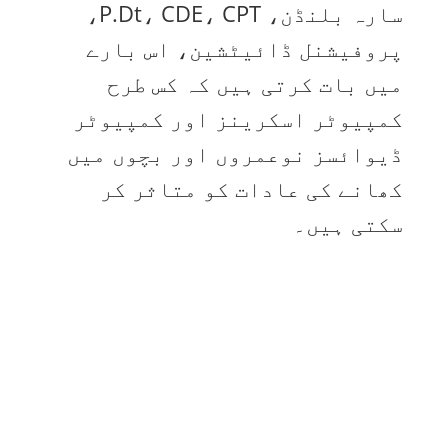
سارہ بلنڈن، P.Dt، CDE، CPT،
پروفیشنل ڈائیٹشین، اس بارے
میں بات کرتی ہیں کہ کس طرح
کمپیوٹر اسکرینز اور کمپیوٹر
ڈیوائسز نوعمروں اور بچوں میں
کھانے کی عادات کو متاثر کر
سکتی ہیں۔