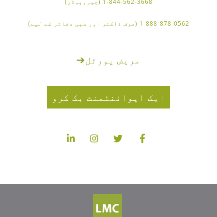
1-844-562-3668 (چیروپوڈی)
1-888-878-0562 (صرف ڈاکٹر اور طبی دفاتر کے لیے)
مریض پورٹل
➔
ایک اپوائنٹمنٹ بک کرو