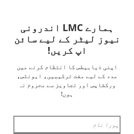
ہمارے LMC اندرونی
نیوز لیٹر کے لیے سائن
اپ کریں!
اپنی ذیابیطس کا انتظام کرنے میں
مدد کے لیے مفت ترکیبیں، ایونٹس،
ورکشاپس اور تجاویز سے محروم نہ
ہوں!