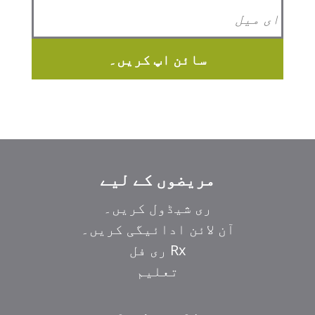
سائن اپ کریں۔
مریضوں کے لیے
ری شیڈول کریں۔
آن لائن ادائیگی کریں۔
Rx ری فل
تعلیم