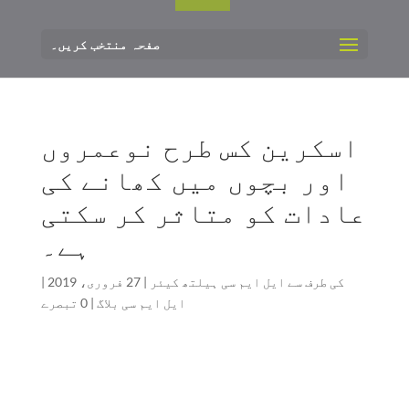
صفحہ منتخب کریں۔
اسکرین کس طرح نوعمروں
اور بچوں میں کھانے کی
عادات کو متاثر کر سکتی
ہے۔
کی طرف سے
ایل ایم سی ہیلتھ کیئر
|
27 فروری، 2019
|
ایل ایم سی بلاگ
|
0 تبصرے