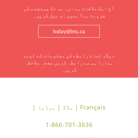
آج ایک ملاقات ہے اور ہم تک پہنچنے کی
ضرورت ہے؟ ہمیں ای میل کریں۔
today@lmc.ca
دیگر تمام رابطے کی معلومات کے لیے،
ہمارا ہم سے رابطہ کریں صفحہ ملاحظہ
کریں۔
Français |
بلاگ |
میڈیا |
1-866-701-3636