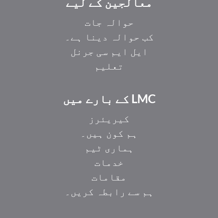
معالجین کے لیے
حوالہ جات
کب حوالہ دینا ہے۔
ایل ایم سی جرنل
تعلیم
LMC کے بارے میں
کیریئرز
ہم کون ہیں۔
ہماری ٹیم
خدمات
مقامات
ہم سے رابطہ کریں۔
EL