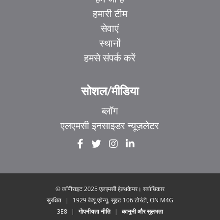
हमारी टीम
सेवाएं
स्थानों
हमसे संपर्क करें
सोशल/मीडिया
ब्लॉग
एलएमसी इनसाइडर न्यूज़लेटर
EL
IT
ZH_HK
ZH
© कॉपीराइट 2025 एलएमसी हेल्थकेयर। सर्वाधिकार
सुरक्षित
|
1929 बेव्यू एवेन्यू. सुइट 106 टोरंटो, ON M4G
UR
3E8
|
गोपनीयता नीति
|
कानूनी और सुलभता
FR