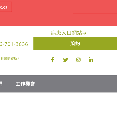
c.ca
病患入口網站
➔
預約
6-701-3636
醫生和醫療診所）
們
工作機會