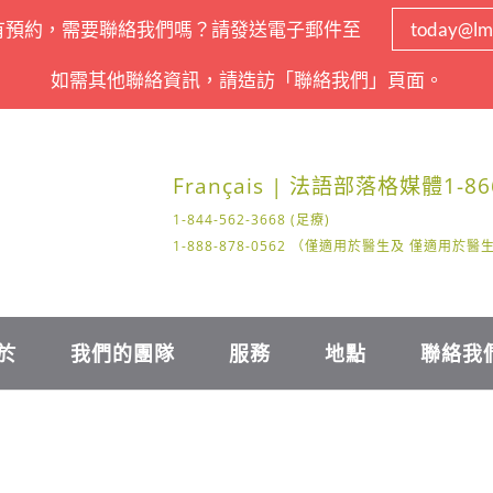
有預約，需要聯絡我們嗎？請發送電子郵件至
today@lm
如需其他聯絡資訊，請造訪「聯絡我們」頁面。
Français | 法語
部落格
媒體
1-86
1-844-562-3668 (足療)
1-888-878-0562 （僅適用於醫生及 僅適用於
於
我們的團隊
服務
地點
聯絡我