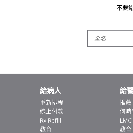
不要
給病人
給
重新排程
推薦
線上付款
何時
Ελληνικά
Rx Refill
LMC
Italiano
教育
教育
简体中文