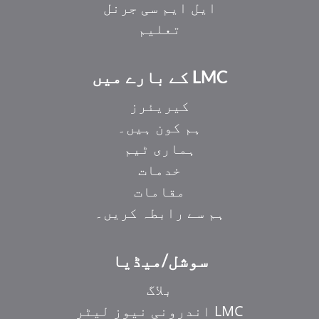
ایل ایم سی جرنل
تعلیم
LMC کے بارے میں
کیریئرز
ہم کون ہیں۔
ہماری ٹیم
خدمات
مقامات
ہم سے رابطہ کریں۔
EL
سوشل/میڈیا
IT
ZH_HK
بلاگ
ZH
LMC اندرونی نیوز لیٹر