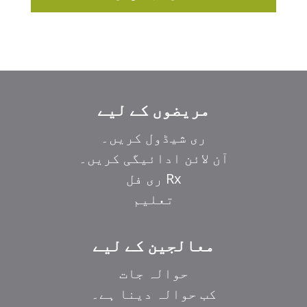
مریضوں کے لیے
ری شیڈول کریں۔
آن لائن ادائیگی کریں۔
Rx ری فل
تعلیم
معالجین کے لیے
حوالہ جات
کب حوالہ دینا ہے۔