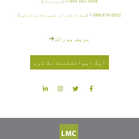
1-844-562-3668 (چیروپوڈی)
1-888-878-0562 (صرف ڈاکٹر اور طبی دفاتر کے لیے)
مریض پورٹل
➔
ایک اپوائنٹمنٹ بک کرو