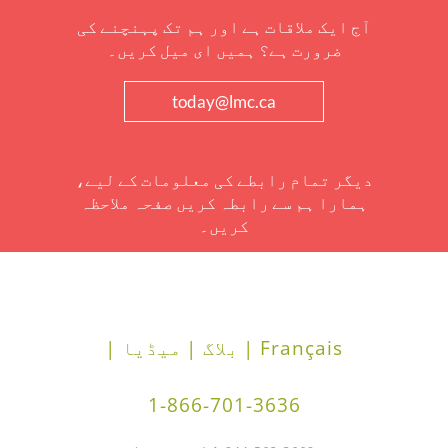
آج ایک ملاقات ہے اور ہم تک پہنچنے کی
ضرورت ہے؟ ہمیں ای میل کریں۔
today@lmc.ca
دیگر تمام رابطے کی معلومات کے لیے،
ہمارا ہم سے رابطہ کریں صفحہ ملاحظہ
کریں۔
Français |
بلاگ |
میڈیا |
1-866-701-3636