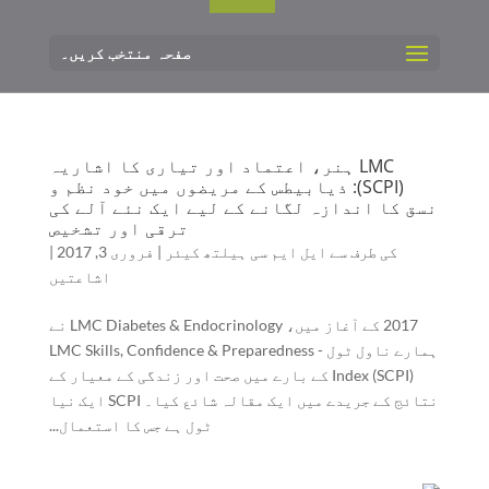
صفحہ منتخب کریں۔
LMC ہنر، اعتماد اور تیاری کا اشاریہ
(SCPI): ذیابیطس کے مریضوں میں خود نظم و
نسق کا اندازہ لگانے کے لیے ایک نئے آلے کی
ترقی اور تشخیص
کی طرف سے
ایل ایم سی ہیلتھ کیئر
|
فروری 3, 2017
|
اشاعتیں
2017 کے آغاز میں، LMC Diabetes & Endocrinology نے
ہمارے ناول ٹول - LMC Skills, Confidence & Preparedness
Index (SCPI) کے بارے میں صحت اور زندگی کے معیار کے
نتائج کے جریدے میں ایک مقالہ شائع کیا۔ SCPI ایک نیا
ٹول ہے جس کا استعمال...