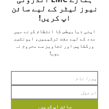
نیوز لیٹر کے لیے سائن
اپ کریں!
اپنی ذیابیطس کا انتظام کرنے میں
مدد کے لیے مفت ترکیبیں، ایونٹس،
ورکشاپس اور تجاویز سے محروم نہ
ہوں!
سائن اپ کریں۔