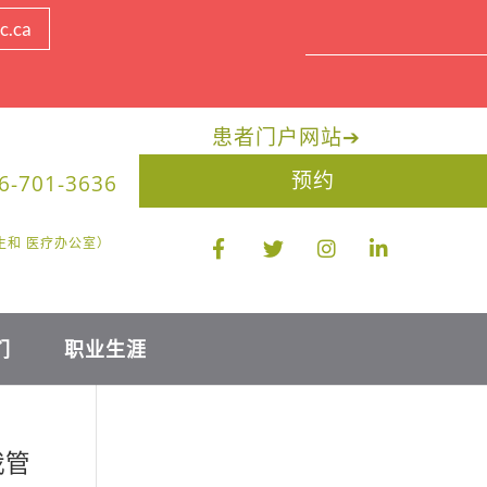
c.ca
患者门户网站
➔
预约
6-701-3636
限医生和 医疗办公室）
们
职业生涯
我管