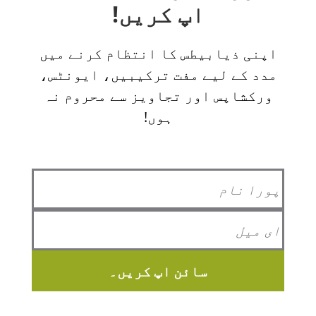
اپ کریں!
اپنی ذیابیطس کا انتظام کرنے میں
مدد کے لیے مفت ترکیبیں، ایونٹس،
ورکشاپس اور تجاویز سے محروم نہ
ہوں!
سائن اپ کریں۔