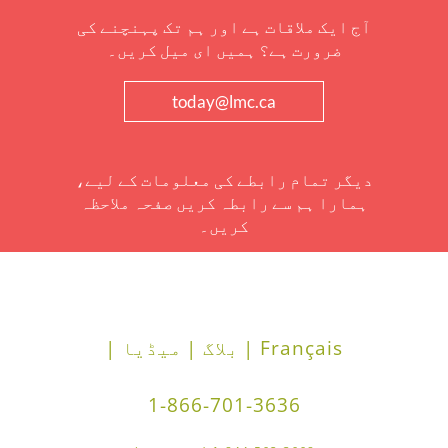
آج ایک ملاقات ہے اور ہم تک پہنچنے کی
ضرورت ہے؟ ہمیں ای میل کریں۔
today@lmc.ca
دیگر تمام رابطے کی معلومات کے لیے،
ہمارا ہم سے رابطہ کریں صفحہ ملاحظہ
کریں۔
Français |
بلاگ |
میڈیا |
1-866-701-3636