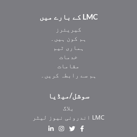
LMC کے بارے میں
کیریئرز
ہم کون ہیں۔
ہماری ٹیم
خدمات
مقامات
ہم سے رابطہ کریں۔
EL
سوشل/میڈیا
IT
ZH_HK
بلاگ
ZH
LMC اندرونی نیوز لیٹر
HI
FR