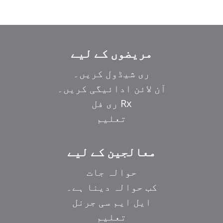
مریضوں کے لیے
ری شیڈول کریں۔
آن لائن ادائیگی کریں۔
Rx ری فل
تعلیم
معالجین کے لیے
حوالہ جات
کب حوالہ دینا ہے۔
ایل ایم سی جرنل
تعلیم