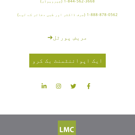
1-844-562-3668 (چیروپوڈی)
1-888-878-0562 (صرف ڈاکٹر اور طبی دفاتر کے لیے)
مریض پورٹل
➔
ایک اپوائنٹمنٹ بک کرو