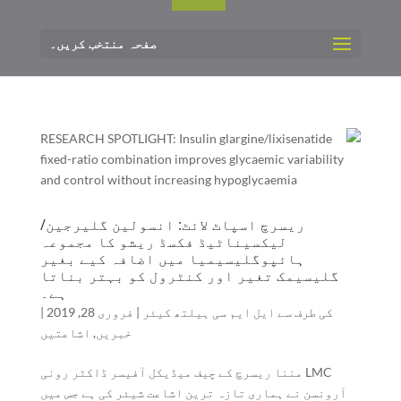
صفحہ منتخب کریں۔
ریسرچ اسپاٹ لائٹ: انسولین گلیرجین/
لیکسیناٹیڈ فکسڈ ریشو کا مجموعہ
ہائپوگلیسیمیا میں اضافہ کیے بغیر
گلیسیمک تغیر اور کنٹرول کو بہتر بناتا
ہے۔
کی طرف سے
ایل ایم سی ہیلتھ کیئر
|
فروری 28, 2019
|
خبریں
,
اشاعتیں
LMC مننا ریسرچ کے چیف میڈیکل آفیسر ڈاکٹر رونی
آرونسن نے ہماری تازہ ترین اشاعت شیئر کی ہے جس میں