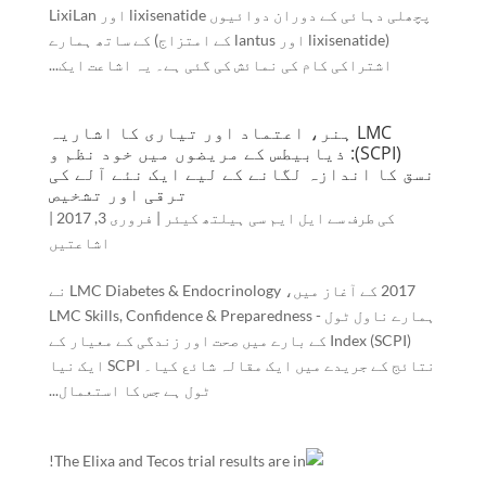
پچھلی دہائی کے دوران دوائیوں lixisenatide اور LixiLan
(lixisenatide اور lantus کے امتزاج) کے ساتھ ہمارے
اشتراکی کام کی نمائش کی گئی ہے۔ یہ اشاعت ایک...
LMC ہنر، اعتماد اور تیاری کا اشاریہ
(SCPI): ذیابیطس کے مریضوں میں خود نظم و
نسق کا اندازہ لگانے کے لیے ایک نئے آلے کی
ترقی اور تشخیص
کی طرف سے
ایل ایم سی ہیلتھ کیئر
|
فروری 3, 2017
|
اشاعتیں
2017 کے آغاز میں، LMC Diabetes & Endocrinology نے
ہمارے ناول ٹول - LMC Skills, Confidence & Preparedness
Index (SCPI) کے بارے میں صحت اور زندگی کے معیار کے
نتائج کے جریدے میں ایک مقالہ شائع کیا۔ SCPI ایک نیا
ٹول ہے جس کا استعمال...