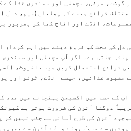
ر گوشت، مرغی، مچھلی اور سمندری غذا کے 
مختلف ذرائع جیسے کہ پھلیاں (سیم، دال او
مصنوعات، انڈے اور اناج کھا کر بھرپور پر
ی دل کی صحت کو فروغ دینے میں اہم کردار ا
پائی جاتی ہے۔ اگر آپ مچھلی اور سمندری 
 نباتاتی ذرائع استعمال کریں جیسے اخروٹ، الس
آپ کے جسم میں آکسیجن پہنچانے میں مدد ک
یباً دوگنا آئرن کی ضرورت ہوتی ہے کیونک
وجود آئرن کی طرح آسانی سے جذب نہیں کر پ
پودوں سے حاصل ہونے والے آئرن سے بھرپور