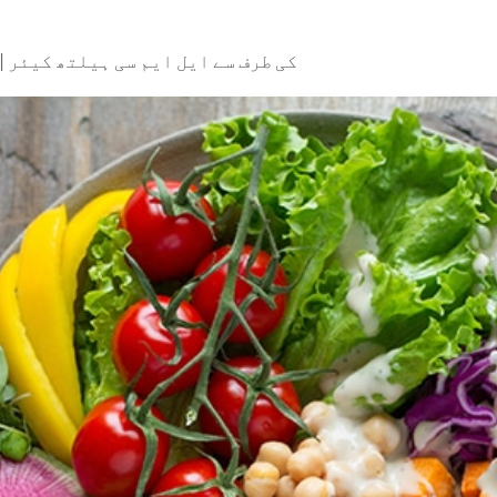
کی طرف سے
ایل ایم سی ہیلتھ کیئر
|