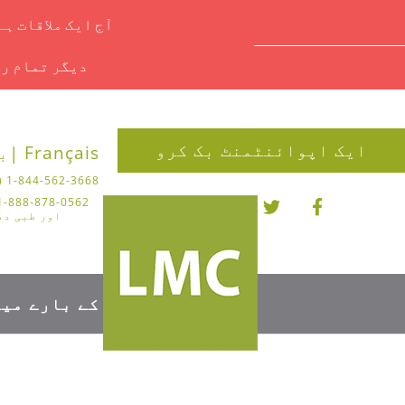
آج ایک ملاقات ہ
دیگر تمام را
ایک اپوائنٹمنٹ بک کرو
Français |
بل
1-844-562-3668 (چیروپوڈی)
اور طبی دف
کے بارے میں