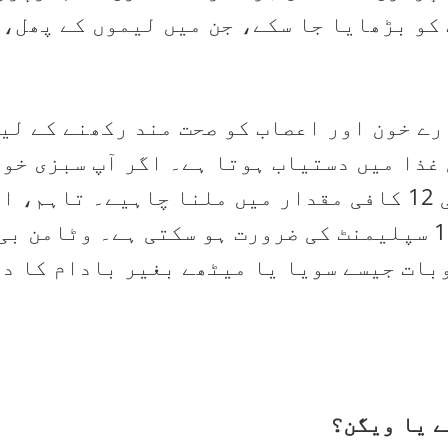
 کو بڑھایا جا سکے، جن میں لیموں کے پھل،
من بی 12 ہمارے خون اور اعصاب کو صحت مند رکھنے ک
غذا میں دستیاب ہوتا ہے۔ اگر آپ سبزی خور
کھاتے ہیں، تو آپ کو وٹامن بی 12 کافی مقدار میں ملنا چاہ
بات جیسے سویا یا میٹھے بغیر بادام کا د
ے یا ویگن؟