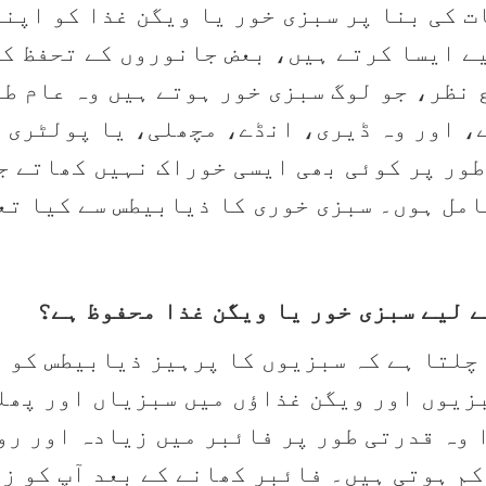
ت کی بنا پر سبزی خور یا ویگن غذا کو اپن
ے ایسا کرتے ہیں، بعض جانوروں کے تحفظ کے
 نظر، جو لوگ سبزی خور ہوتے ہیں وہ عام طو
، اور وہ ڈیری، انڈے، مچھلی، یا پولٹری ک
طور پر کوئی بھی ایسی خوراک نہیں کھاتے ج
امل ہوں۔ سبزی خوری کا ذیابیطس سے کیا تع
 لیے سبزی خور یا ویگن غذا محفوظ ہے؟
 چلتا ہے کہ سبزیوں کا پرہیز ذیابیطس کو 
بزیوں اور ویگن غذاؤں میں سبزیاں اور پھل
 وہ قدرتی طور پر فائبر میں زیادہ اور رو
م ہوتی ہیں۔ فائبر کھانے کے بعد آپ کو زی