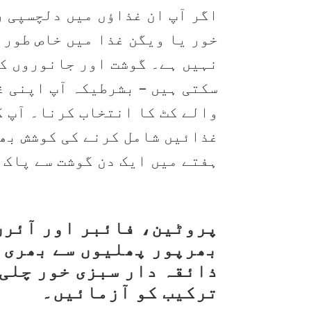
اگر آپ ان غذاؤں میں دلچسپی ر
خور یا ویگن غذا میں خاص طور 
نہیں ہے۔ گوشت اور جانوروں ک
سکتی ہیں – بشرطیکہ آپ اپنی غ
والے کٹ کا انتخاب کرنا۔ آپ گ
غذائیں شامل کرنے کی کوشش بھی
ہفتے میں ایک دن گوشت سے پاک 
پروٹین، فائبر اور آئرن
بھرپور پھلیوں سے بھری 
ذائقہ دار سبزی خور چلی 
ترکیب کو آزمائیں۔