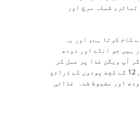
 ٹماٹر، شملہ مرچ اور
ے لیے کام کرتا ہے، اور یہ
 ہیں جو انڈے اور دودھ
یے۔ تاہم، اگر آپ ویگن غذا پر عمل کر
رہے ہیں، تو آپ کو وٹامن بی 12 سپلیمنٹ کی ضرورت ہو سکتی ہے۔ وٹامن بی 12 کے کچھ پودوں کے ذرائع
ودھ اور مضبوط شدہ
غذائی