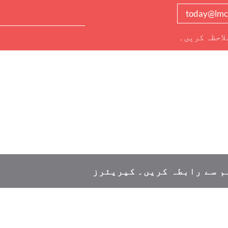
today@lmc
لاحظہ کریں۔
م سے رابطہ کریں۔
کیریئرز