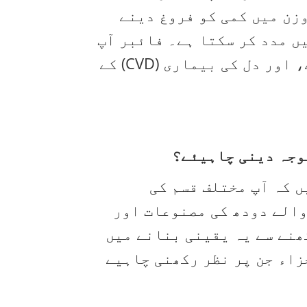
وزن میں کمی کو فروغ دینے
ں مدد کر سکتا ہے۔ فائبر آپ
کو کم کھانے اور وزن میں کمی کو فروغ دینے، خون کے شکر کو مستحکم کرنے، اور دل کی بیماری (CVD) کے
توجہ دینی چاہیئے؟
 کہ آپ مختلف قسم کی
والے دودھ کی مصنوعات اور
ھنے سے یہ یقینی بنانے میں
زاء جن پر نظر رکھنی چاہیے