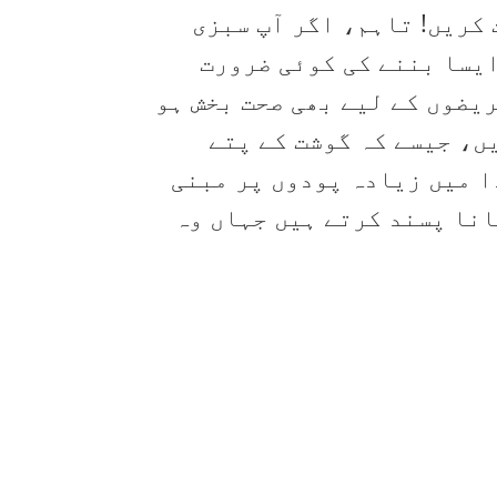
کریں! تاہم، اگر آپ سبزی
ایسا بننے کی کوئی ضرورت
یضوں کے لیے بھی صحت بخش ہو
ں، جیسے کہ گوشت کے پتے
ا میں زیادہ پودوں پر مبنی
انا پسند کرتے ہیں جہاں وہ