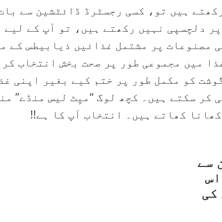
کھتے ہیں تو، کسی رجسٹرڈ ڈائٹشین سے بات 
پر دلچسپی نہیں رکھتے ہیں، تو آپ کے لیے 
ی مصنوعات پر مشتمل غذائیں ذیابیطس کے مر
ذا میں مجموعی طور پر صحت بخش انتخاب کری
وشت کو مکمل طور پر ختم کیے بغیر اپنی غذ
 کر سکتے ہیں۔ کچھ لوگ “میِٹ لیس منڈے” من
کھانا کھاتے ہیں۔ انتخاب آپ کا ہے!!
 سے
اس
کی