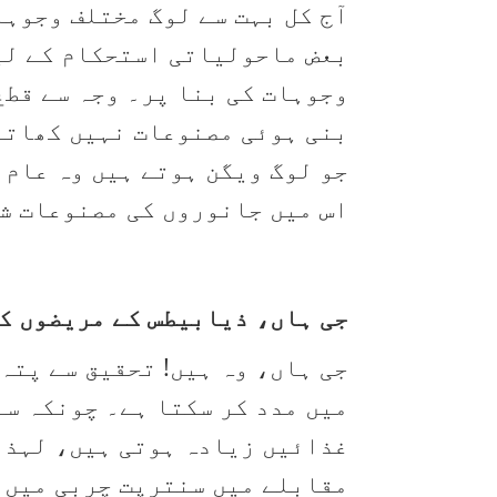
آج کل بہت سے لوگ مختلف وجوہا
بعض ماحولیاتی استحکام کے لی
وجوہات کی بنا پر۔ وجہ سے قطع
بنی ہوئی مصنوعات نہیں کھاتے
جو لوگ ویگن ہوتے ہیں وہ عام 
اس میں جانوروں کی مصنوعات ش
جی ہاں، ذیابیطس کے مریضوں کے
جی ہاں، وہ ہیں! تحقیق سے پتہ
میں مدد کر سکتا ہے۔ چونکہ س
غذائیں زیادہ ہوتی ہیں، لہذا
مقابلے میں سنترپت چربی میں ک