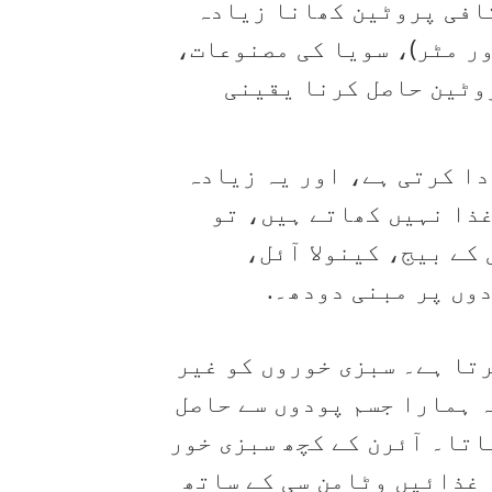
کافی پروٹین کھانا زیادہ
ر مٹر)، سویا کی مصنوعات،
وٹین حاصل کرنا یقینی
دا کرتی ہے، اور یہ زیادہ
غذا نہیں کھاتے ہیں، تو
ی کے بیج، کینولا آئل،
رتا ہے۔ سبزی خوروں کو غیر
ہ ہمارا جسم پودوں سے حاصل
اتا۔ آئرن کے کچھ سبزی خور
 غذائیں وٹامن سی کے ساتھ