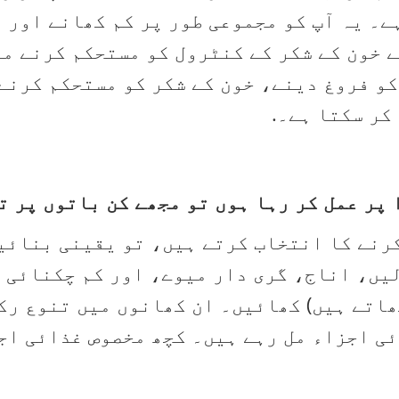
ہے۔ یہ آپ کو مجموعی طور پر کم کھانے اور 
ے خون کے شکر کے کنٹرول کو مستحکم کرنے می
کر سکتا ہے۔.
 پر عمل کر رہا ہوں تو مجھے کن باتوں پر 
رنے کا انتخاب کرتے ہیں، تو یقینی بنائیں
یں، اناج، گری دار میوے، اور کم چکنائی 
ھاتے ہیں) کھائیں۔ ان کھانوں میں تنوع رک
ئی اجزاء مل رہے ہیں۔ کچھ مخصوص غذائی اج