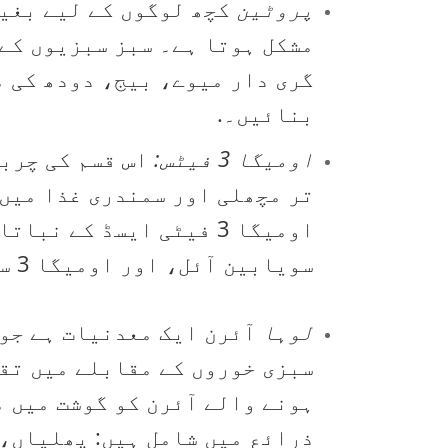
پروٹین
کچھ لوگوں کے لیے بغی
مشکل ہوتا ہے۔ سبز سبزیوں کے 
گری دار میوے، بیج، دودھ کی 
بنائیں۔.
اومیگا 3 فیٹس:
اس قسم کی چرب
تر مچھلی اور سمندری غذا میں 
اومیگا 3 فیٹی ایسڈ کے
سویابین آئل، اور اومیگا 3 سے مضبوط غذائیں، جیسے انڈے، ٹوفو اور پودوں پر مبنی دودھ۔.
لوہا
آئرن ایک معدنیات ہے جو 
سبزی خوروں کے مقابلے میں تقر
ہونے والے آئرن کو گوشت میں م
ذرائع میں شامل ہیں: پھلیاں، 