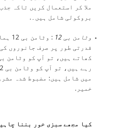
ملا کر استعمال کریں تاکہ جذب
بروکولی شامل ہیں۔.
وٹامن بی 12
: وٹا
قدرتی طور پر صرف جانوروں کی 
میں شامل ہیں: مضبوط شدہ مشرو
خمیر.
کیا مجھے سبزی خور بننا چاہی