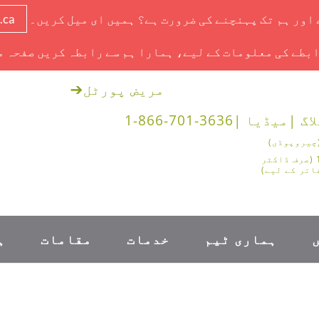
ے اور ہم تک پہنچنے کی ضرورت ہے؟ ہمیں ای میل کریں۔
.ca
بطے کی معلومات کے لیے، ہمارا ہم سے رابطہ کریں صفحہ م
مریض پورٹل
➔
اگ |
میڈیا |
1-866-701-3636
1-888-878-0562 (صرف ڈاکٹر
اتر کے لیے)
ہماری ٹیم
خدمات
مقامات
ہ