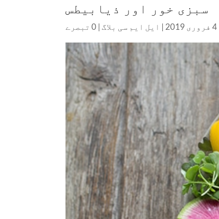
سبزی خور اور ذیابیطس
4 فروری 2019
|
ایل ایم سی بلاگ
|
0 تبصرے