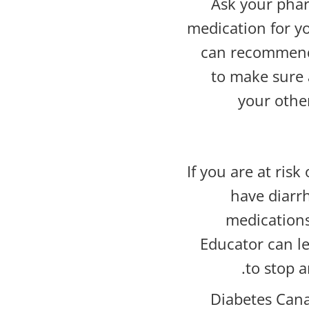
Ask your phar
medication for y
can recommend 
to make sure 
your othe
If you are at risk
have diarr
medications
Educator can l
to stop 
Diabetes Cana