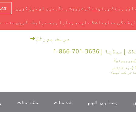
ے اور ہم تک پہنچنے کی ضرورت ہے؟ ہمیں ای میل کریں۔
.ca
بطے کی معلومات کے لیے، ہمارا ہم سے رابطہ کریں صفحہ م
مریض پورٹل
➔
اگ |
میڈیا |
1-866-701-3636
1-888-878-0562 (صرف ڈاکٹر
اتر کے لیے)
ہماری ٹیم
خدمات
مقامات
ہ