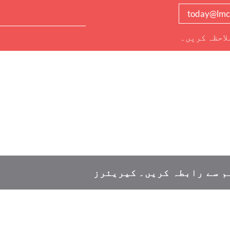
today@lmc
لاحظہ کریں۔
م سے رابطہ کریں۔
کیریئرز