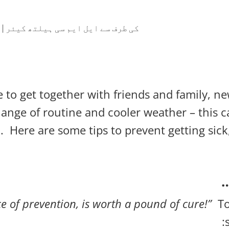
کی طرف سے
ایل ایم سی ہیلتھ کیئر
|
د
e to get together with friends and family, n
hange of routine and cooler weather – this 
.
Here are some tips to prevent getting sick,
e of prevention, is worth a pound of cure!”
To