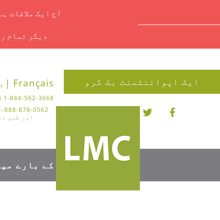
آج ایک ملاقات ہ
دیگر تمام را
ایک اپوائنٹمنٹ بک کرو
Français |
بل
1-844-562-3668 (چیروپوڈی)
اور طبی دف
کے بارے میں