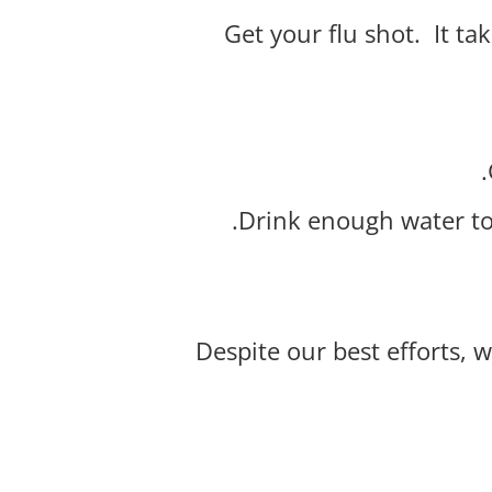
Get your flu shot.
It ta
Drink enough water to
Despite our best efforts, w