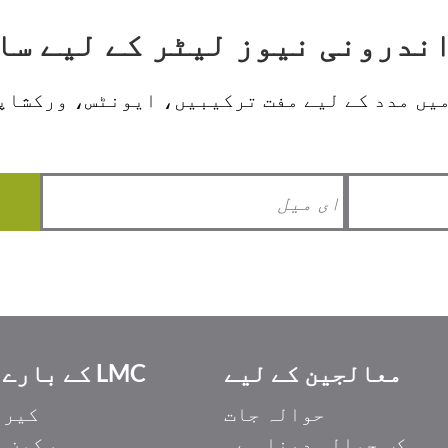
یں مدد کے لیے مفت ترکیبیں، ایونٹس، ورکشاپس
معالجین کے لیے
LMC کے بارے میں
حوالہ جات
کیری
کب حوالہ دینا ہے۔
ہم کون 