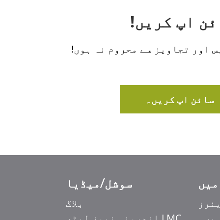
 اور تجاویز سے محروم نہ ہوں!
سائن اپ کریں۔
سوشل/میڈیا
Ελληνικά
ئرز
بلاگ
Italiano
ہیں۔
LMC اندرونی نیوز لیٹر
香港中文