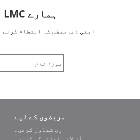
ہمارے LMC اندرونی نیوز لیٹر کے لیے سائن اپ کریں!
اپنی ذیابیطس کا انتظام کرنے م
مریضوں کے لیے
ری شیڈول کریں۔
آن لائن ادائیگی کریں۔