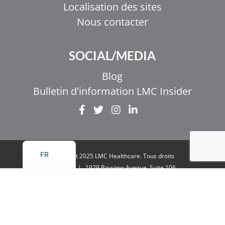
Localisation des sites
Nous contacter
EL
SOCIAL/MEDIA
IT
ZH_HK
Blog
ZH
Bulletin d'information LMC Insider
UR
HI
EN
FR
Copyright 2025 LMC Healthcare. Tous droits
réservés
|
1929 Bayview Avenue. Suite 106
Toronto, ON M4G 3E8
|
Politique de
confidentialité
|
Juridique et accessibilité