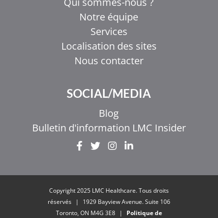
Qui sommes-nous ?
Notre équipe
Services
Localisation des sites
Nous contacter
SOCIAL/MEDIA
Blog
Bulletin d'information LMC Insider
EL
IT
ZH_HK
Copyright 2025 LMC Healthcare. Tous droits
ZH
réservés
|
1929 Bayview Avenue. Suite 106
Toronto, ON M4G 3E8
|
Politique de
UR