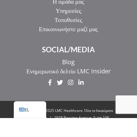
Η ομάδα μας
Υπηρεσίες
Τοποθεσίες
Επικοινωνήστε μαζί μας
IT
SOCIAL/MEDIA
ZH_HK
ZH
Blog
UR
Ενημερωτικό δελτίο LMC Insider
HI
FR
EN
EL
© Copyright 2025 LMC Healthcare. Όλα τα δικαιώματα
διατηρούνται
|
1929 Bayview Avenue. Suite 106
Toronto, ON M4G 3E8
|
Πολιτική απορρήτου
|
Νομικά & Προσβασιμότητα