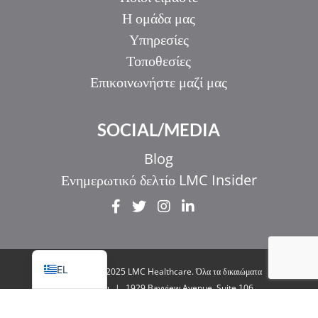
Η ομάδα μας
Υπηρεσίες
Τοποθεσίες
Επικοινωνήστε μαζί μας
IT
SOCIAL/MEDIA
ZH_HK
ZH
Blog
UR
Ενημερωτικό δελτίο LMC Insider
HI
FR
EN
EL
© Copyright 2025 LMC Healthcare. Όλα τα δικαιώματα
διατηρούνται
|
1929 Bayview Avenue. Suite 106
Toronto, ON M4G 3E8
|
Πολιτική απορρήτου
|