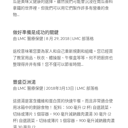
瓜是美味又健康的選擇。雖然我們可能會沉浸在南瓜香料
拿鐵的世界裡，但我們可以用它們製作許多有營養的食
物...
做好準備是成功的關鍵
由
LMC 醫療保健
|
8 月 29, 2018
|
LMC 部落格
返校意味著您要為家人和自己重新規劃和組織。您已經買
了教室用品、秋衣、體操服、午餐盒等等。何不把廚房也
整理得井井有條！您不僅可以節省時間...
豐盛亞洲湯
由
LMC 醫療保健
|
2018年3月13日
|
LMC 部落格
這道湯是富含纖維和蛋白質的快速午餐，而且非常適合使
用冰箱中的剩餘食物！ 配料：500 毫升 (2 杯) 自選蔬菜，
切絲或薄片 1 個容器，900 毫升減鈉雞肉濃湯 30 毫升 (2
杯) 自選蔬菜，切絲或薄片 1 個容器，900 毫升減鈉雞肉濃
湯 30 毫升 (2...