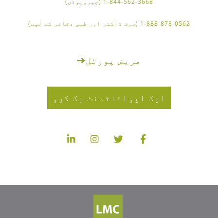
1-844-562-3668 (چیروپوڈی)
1-888-878-0562 (صرف ڈاکٹر اور طبی دفاتر کے لیے)
مریض پورٹل
➔
ایک اپوائنٹمنٹ بک کرو