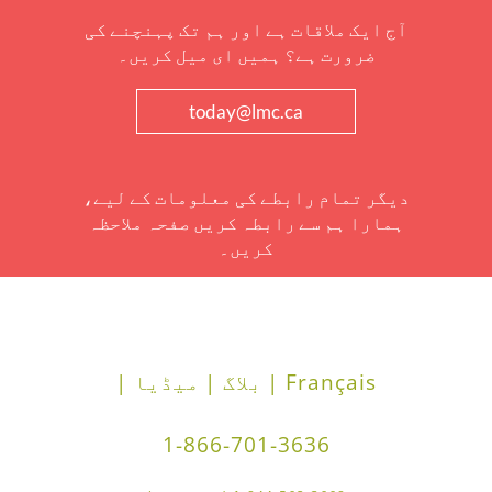
آج ایک ملاقات ہے اور ہم تک پہنچنے کی
ضرورت ہے؟ ہمیں ای میل کریں۔
today@lmc.ca
دیگر تمام رابطے کی معلومات کے لیے،
ہمارا ہم سے رابطہ کریں صفحہ ملاحظہ
کریں۔
Français |
بلاگ |
میڈیا |
1-866-701-3636