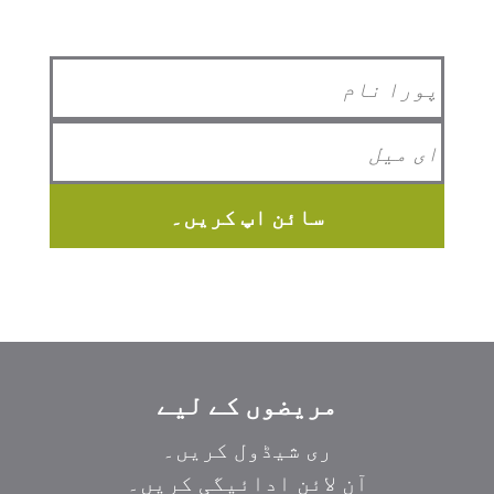
سائن اپ کریں۔
مریضوں کے لیے
ری شیڈول کریں۔
آن لائن ادائیگی کریں۔