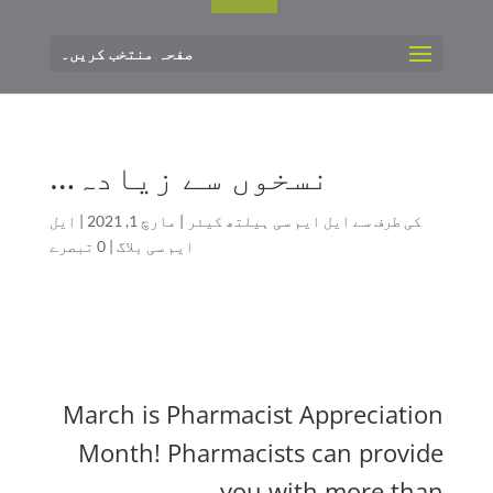
صفحہ منتخب کریں۔
نسخوں سے زیادہ…
کی طرف سے
ایل ایم سی ہیلتھ کیئر
|
مارچ 1, 2021
|
ایل
ایم سی بلاگ
|
0 تبصرے
March is Pharmacist Appreciation
Month! Pharmacists can provide
you with more than