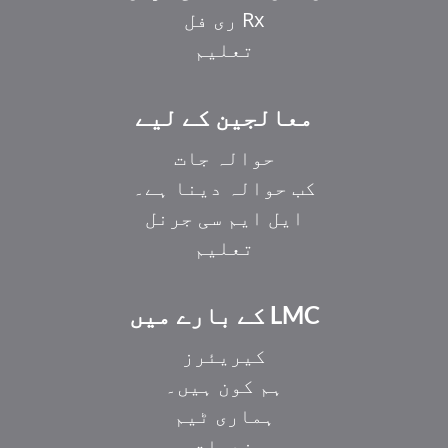
Rx ری فل
تعلیم
معالجین کے لیے
حوالہ جات
کب حوالہ دینا ہے۔
ایل ایم سی جرنل
تعلیم
LMC کے بارے میں
کیریئرز
ہم کون ہیں۔
ہماری ٹیم
خدمات