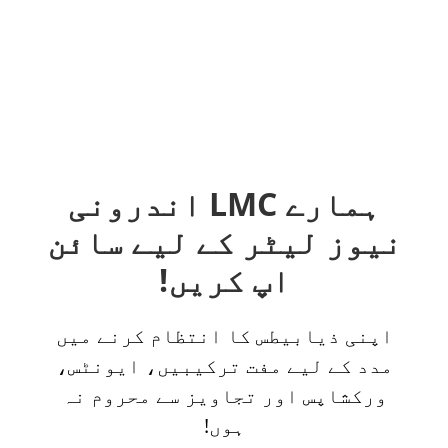
ہمارے LMC اندرونی
نیوز لیٹر کے لیے سائن
اپ کریں!
اپنی ذیابیطس کا انتظام کرنے میں
مدد کے لیے مفت ترکیبیں، ایونٹس،
ورکشاپس اور تجاویز سے محروم نہ
ہوں!