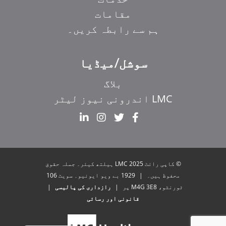
مقامات
ہم سے رابطہ کریں۔
سوشل/میڈیا
بلاگ
LMC اندرونی نیوز لیٹر
EL
IT
ZH_HK
© کاپی رائٹ 2025 LMC ہیلتھ کیئر۔ جملہ حقوق
ZH
محفوظ ہیں۔
|
1929 بے ویو ایونیو۔ سویٹ 106
ٹورنٹو، M4G 3E8 پر
|
رازداری کی پالیسی
|
HI
قانونی اور رسائی
FR
EN