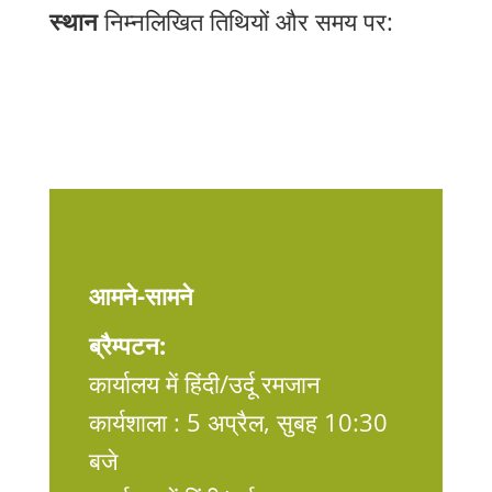
स्थान
निम्नलिखित तिथियों और समय पर:
आमने-सामने
ब्रैम्पटन:
कार्यालय में हिंदी/उर्दू रमजान
कार्यशाला : 5 अप्रैल, सुबह 10:30
बजे