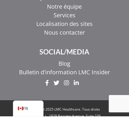
Notre équipe
Services
Localisation des sites
Nous contacter
EL
SOCIAL/MEDIA
IT
ZH_HK
Blog
ZH
Bulletin d'information LMC Insider
UR
HI
EN
FR
Copyright 2025 LMC Healthcare. Tous droits
réservés
|
1929 Bayview Avenue. Suite 106
Toronto, ON M4G 3E8
|
Politique de