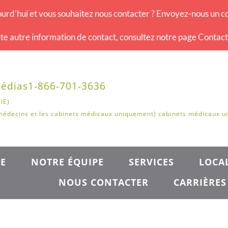
urd'hui et vous souhaitez nous contacter ? Envoyez-nous un co
te autre information de contact, consultez notre page Contac
édias
1-866-701-3636
IE)
médecins et les cabinets médicaux uniquement) cabinets médicaux 
E
NOTRE ÉQUIPE
SERVICES
LOCAL
NOUS CONTACTER
CARRIÈRES