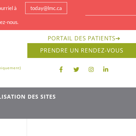
urriel à
today@lmc.ca
tez-nous.
PORTAIL DES PATIENTS
➔
PRENDRE UN RENDEZ-VOUS
uniquement)
ISATION DES SITES