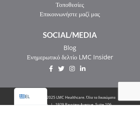
Τοποθεσίες
Επικοινωνήστε μαζί μας
IT
SOCIAL/MEDIA
ZH_HK
ZH
Blog
UR
Ενημερωτικό δελτίο LMC Insider
HI
FR
EN
EL
© Copyright 2025 LMC Healthcare. Όλα τα δικαιώματα
διατηρούνται
|
1929 Bayview Avenue. Suite 106
Toronto, ON M4G 3E8
|
Πολιτική απορρήτου
|
Νομικά & Προσβασιμότητα