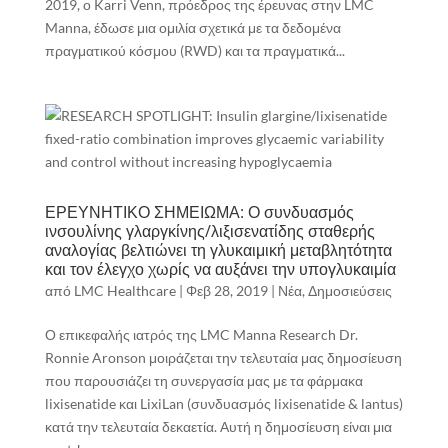
2019, ο Karri Venn, πρόεδρος της έρευνας στην LMC
Manna, έδωσε μια ομιλία σχετικά με τα δεδομένα
πραγματικού κόσμου (RWD) και τα πραγματικά...
ΕΡΕΥΝΗΤΙΚΟ ΣΗΜΕΙΩΜΑ: Ο συνδυασμός
ινσουλίνης γλαργκίνης/λιξισενατίδης σταθερής
αναλογίας βελτιώνει τη γλυκαιμική μεταβλητότητα
και τον έλεγχο χωρίς να αυξάνει την υπογλυκαιμία
από
LMC Healthcare
|
Φεβ 28, 2019
|
Νέα
,
Δημοσιεύσεις
Ο επικεφαλής ιατρός της LMC Manna Research Dr.
Ronnie Aronson μοιράζεται την τελευταία μας δημοσίευση
που παρουσιάζει τη συνεργασία μας με τα φάρμακα
lixisenatide και LixiLan (συνδυασμός lixisenatide & lantus)
κατά την τελευταία δεκαετία. Αυτή η δημοσίευση είναι μια