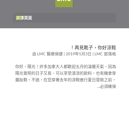
選擇頁面
再見靴子，你好涼鞋！
由
LMC 醫療保健
|
2019年5月3日
|
LMC 部落格
你好，陽光！許多加拿大人都歡迎五月的溫暖天氣，因為
陽光普照的日子又長、可以享受清涼的飲料，也有機會穿
露趾鞋。不過，在您穿著去年的涼鞋進行夏日冒險之前，
必須確保...