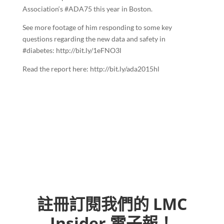
Association
‘s #ADA75 this year in Boston.
See more footage of him responding to some key
questions regarding the new data and safety in
#diabetes:
http://bit.ly/1eFNO3l
Read the report here:
http://bit.ly/ada2015hl
註冊訂閱我們的 LMC
Insider 電子報！