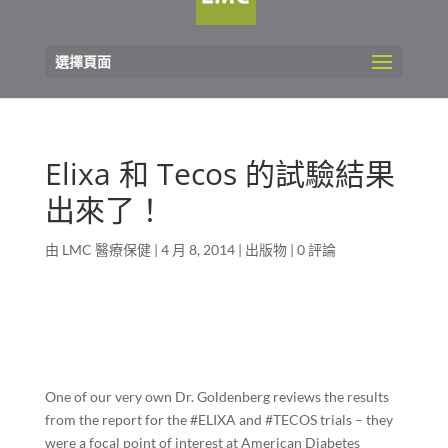
選擇頁面
Elixa 和 Tecos 的試驗結果
出來了！
由
LMC 醫療保健
|
4 月 8, 2014
|
出版物
|
0 評論
One of our very own Dr. Goldenberg reviews the results
from the report for the #ELIXA and #TECOS trials – they
were a focal point of interest at
American Diabetes