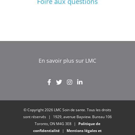
Foire aux questions
En savoir plus sur LMC
EL
IT
ZH
© Copyright 2026 LMC Soin de sante. Tous les droits
UR
sont réservés
|
1929, avenue Bayview. Bureau 106
HI
Toronto, ON M4G 3E8
|
Politique de
confidentialité
|
Mentions légales et
FR