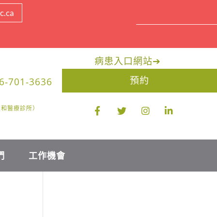
c.ca
病患入口網站
➔
預約
6-701-3636
醫生和醫療診所）
們
工作機會