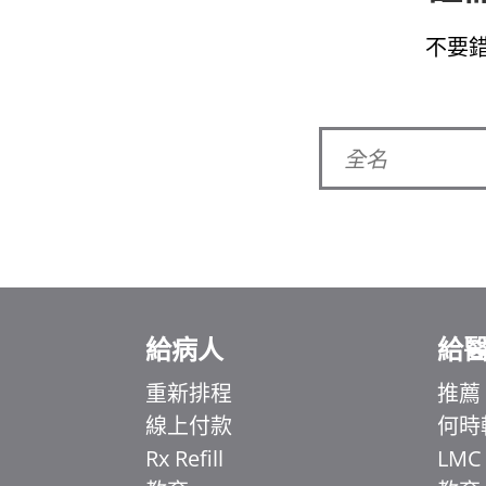
不要
給病人
給
Ελληνικά
Italiano
重新排程
推薦
線上付款
何時
简体中文
Rx Refill
LMC
اردو