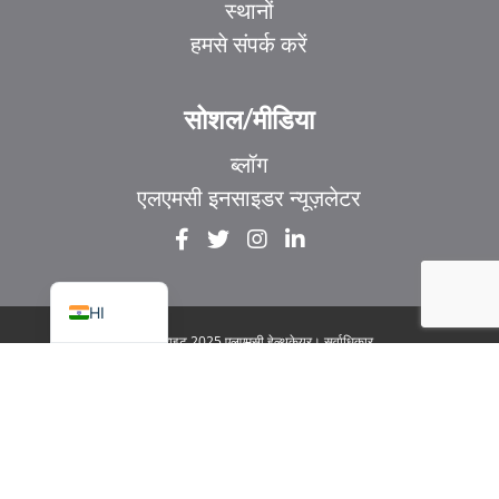
स्थानों
हमसे संपर्क करें
EL
IT
सोशल/मीडिया
ZH_HK
ब्लॉग
ZH
एलएमसी इनसाइडर न्यूज़लेटर
UR
FR
EN
HI
© कॉपीराइट 2025 एलएमसी हेल्थकेयर। सर्वाधिकार
सुरक्षित
|
1929 बेव्यू एवेन्यू. सुइट 106 टोरंटो, ON M4G
3E8
|
गोपनीयता नीति
|
कानूनी और सुलभता