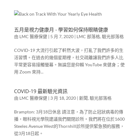
五月是視力健康月 - 學習如何保持眼睛健康
由
LMC 醫療保健
|
5 月 7, 2020
|
LMC 部落格
,
驗光部落格
COVID-19 大流行引起了軒然大波，打亂了我們許多的生
活習慣。在過去的幾個星期裡，社交疏離讓我們許多人比
平常更容易接觸螢幕。無論您是仰賴 YouTube 來健身；使
用 Zoom 來持...
COVID-19 最新驗光資訊
由
LMC 醫療保健
|
3 月 18, 2020
|
新聞
,
驗光部落格
Brampton: 3月18日休息 請注意，為了防止冠狀病毒的傳
播，眼科視光學院建議我們關閉診所。我們將在位於1600
Steeles Avenue West的Thornhill診所提供緊急預約服務，
從3月18日起。