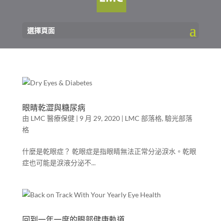
選擇頁面
眼睛乾澀與糖尿病
由
LMC 醫療保健
|
9 月 29, 2020
|
LMC 部落格
,
驗光部落
格
什麼是乾眼症？ 乾眼症是指眼睛無法正常分泌淚水。乾眼
症也可能是淚液分泌不...
回到一年一度的眼部健康軌道