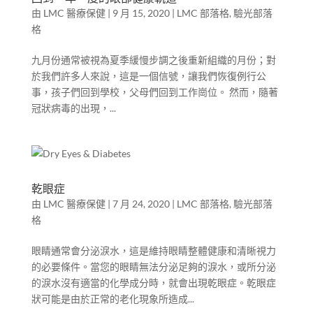
由
LMC 醫療保健
|
9 月 15, 2020
|
LMC 部落格
,
驗光部落
格
九月份通常被視為夏季緩慢步調之後重新組織的月份；對
於我們許多人來說，這是一個信號，讓我們恢復例行公
事，孩子們回到學校，父母們回到工作崗位。 然而，隨著
冠狀病毒的出現，...
乾眼症
由
LMC 醫療保健
|
7 月 24, 2020
|
LMC 部落格
,
驗光部落
格
眼睛通常會分泌淚水，這是維持眼睛整體健康和清晰視力
的必要條件。當您的眼睛無法分泌足夠的淚水，或所分泌
的淚水沒有適當的化學成分時，就會出現乾眼症。乾眼症
狀可能是由於正常的老化現象所造成...