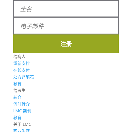
注册
给病人
重新安排
在线支付
处方药笔芯
教育
给医生
转介
何时转介
LMC 期刊
教育
关于 LMC
职业生涯