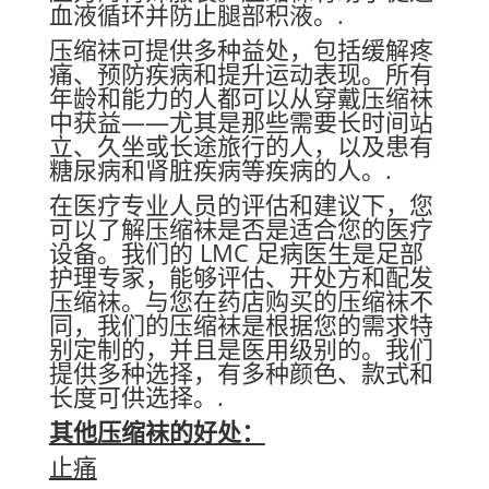
血液循环并防止腿部积液。.
压缩袜可提供多种益处，包括缓解疼
痛、预防疾病和提升运动表现。所有
年龄和能力的人都可以从穿戴压缩袜
中获益——尤其是那些需要长时间站
立、久坐或长途旅行的人，以及患有
糖尿病和肾脏疾病等疾病的人。.
在医疗专业人员的评估和建议下，您
可以了解压缩袜是否是适合您的医疗
设备。我们的 LMC 足病医生是足部
护理专家，能够评估、开处方和配发
压缩袜。与您在药店购买的压缩袜不
同，我们的压缩袜是根据您的需求特
别定制的，并且是医用级别的。我们
提供多种选择，有多种颜色、款式和
长度可供选择。.
其他压缩袜的好处：
止痛