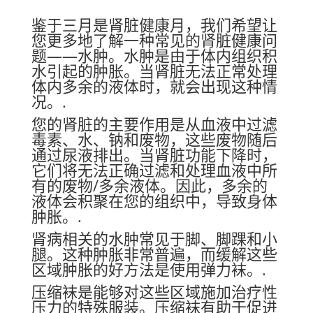
鉴于三月是肾脏健康月，我们希望让
您更多地了解一种常见的肾脏健康问
题——水肿。水肿是由于体内组织积
水引起的肿胀。当肾脏无法正常处理
体内多余的液体时，就会出现这种情
况。.
您的肾脏的主要作用是从血液中过滤
毒素、水、钠和废物，这些废物随后
通过尿液排出。当肾脏功能下降时，
它们将无法正确过滤和处理血液中所
有的废物/多余液体。因此，多余的
液体会积聚在您的组织中，导致身体
肿胀。.
肾病相关的水肿常见于脚、脚踝和小
腿。这种肿胀非常普遍，而缓解这些
区域肿胀的好方法是使用弹力袜。.
压缩袜是能够对这些区域施加治疗性
压力的特殊服装。压缩袜有助于促进