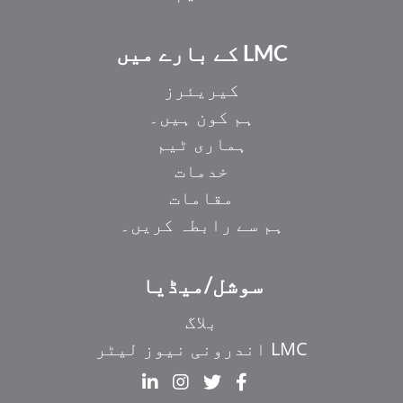
LMC کے بارے میں
کیریئرز
ہم کون ہیں۔
ہماری ٹیم
خدمات
مقامات
ہم سے رابطہ کریں۔
EL
سوشل/میڈیا
IT
ZH_HK
بلاگ
ZH
LMC اندرونی نیوز لیٹر
HI
FR