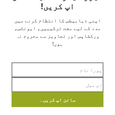
اپ کریں!
اپنی ذیابیطس کا انتظام کرنے میں
مدد کے لیے مفت ترکیبیں، ایونٹس،
ورکشاپس اور تجاویز سے محروم نہ
ہوں!
سائن اپ کریں۔