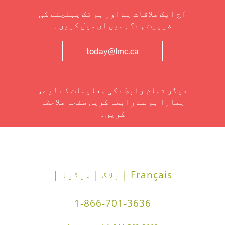
آج ایک ملاقات ہے اور ہم تک پہنچنے کی
ضرورت ہے؟ ہمیں ای میل کریں۔
today@lmc.ca
دیگر تمام رابطے کی معلومات کے لیے،
ہمارا ہم سے رابطہ کریں صفحہ ملاحظہ
کریں۔
Français |
بلاگ |
میڈیا |
1-866-701-3636