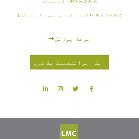
1-844-562-3668 (چیروپوڈی)
1-888-878-0562 (صرف ڈاکٹر اور طبی دفاتر کے لیے)
مریض پورٹل
➔
ایک اپوائنٹمنٹ بک کرو