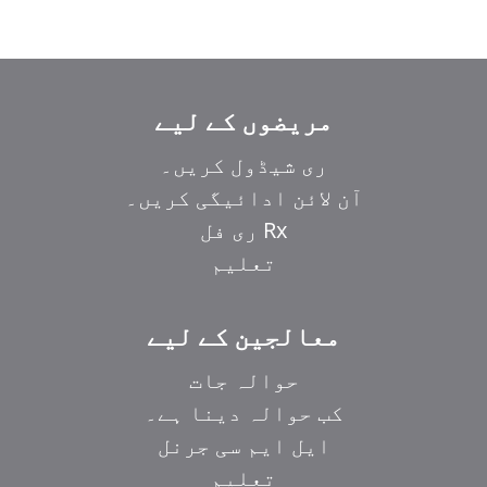
مریضوں کے لیے
ری شیڈول کریں۔
آن لائن ادائیگی کریں۔
Rx ری فل
تعلیم
معالجین کے لیے
حوالہ جات
کب حوالہ دینا ہے۔
ایل ایم سی جرنل
تعلیم