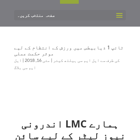
صفحہ منتخب کریں۔
ٹائپ 1 ذیابیطس میں ورزش کے انتظام کے لیے
موثر حکمت عملی
کی طرف سے
ایل ایم سی ہیلتھ کیئر
|
مئی 16, 2018
|
ایل
ایم سی بلاگ
ہمارے LMC اندرونی
نیوز لیٹر کے لیے سائن