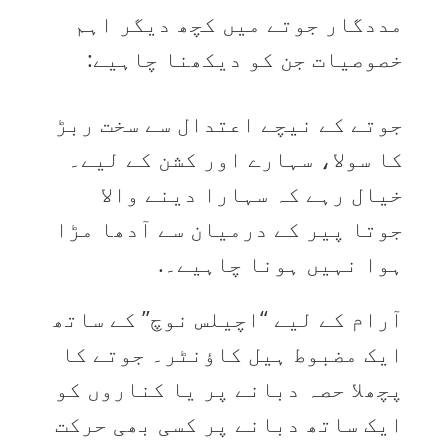
مددگار جوتے میں کچھ دیگر اہم
خصوصیات جن کو دیکھنا چاہیے:
جوتے کے نیچے اعتدال سے سخت ربڑ
کا سولا، سہارے اور کشن کے لیے۔
خیال رہے کہ سہارا دینے والا
جوتا پیر کے درمیان سے آدھا مڑا
ہوا نہیں ہونا چاہیے۔.
آرام کے لیے “اچیلس نوچ” کے ساتھ
ایک مضبوط ہیل کاؤنٹر۔ جوتے کا
پچھلا حصہ دبانے پر یا کناروں کو
ایک ساتھ دبانے پر کسی بھی حرکت