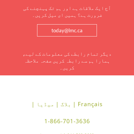
آج ایک ملاقات ہے اور ہم تک پہنچنے کی
ضرورت ہے؟ ہمیں ای میل کریں۔
today@lmc.ca
دیگر تمام رابطے کی معلومات کے لیے،
ہمارا ہم سے رابطہ کریں صفحہ ملاحظہ
کریں۔
Français |
بلاگ |
میڈیا |
1-866-701-3636