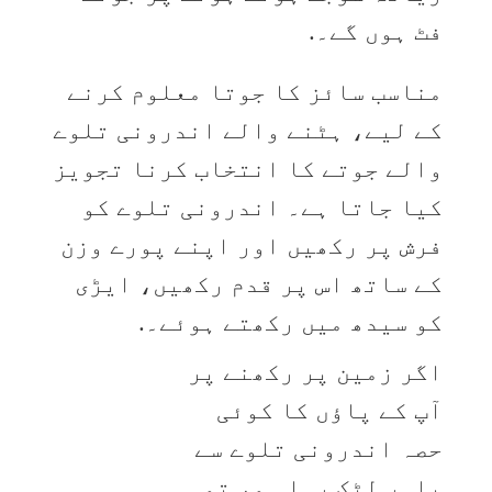
فٹ ہوں گے۔.
مناسب سائز کا جوتا معلوم کرنے
کے لیے، ہٹنے والے اندرونی تلوے
والے جوتے کا انتخاب کرنا تجویز
کیا جاتا ہے۔ اندرونی تلوے کو
فرش پر رکھیں اور اپنے پورے وزن
کے ساتھ اس پر قدم رکھیں، ایڑی
کو سیدھ میں رکھتے ہوئے۔.
اگر زمین پر رکھنے پر
آپ کے پاؤں کا کوئی
حصہ اندرونی تلوے سے
باہر لٹک رہا ہو، تو