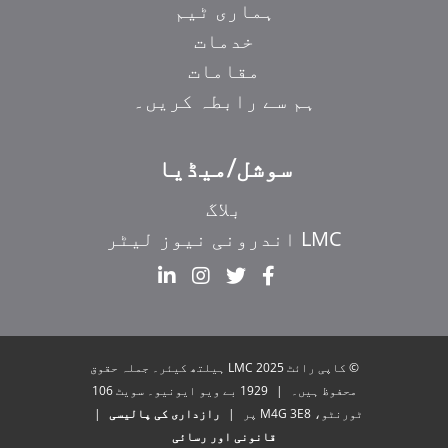
ہماری ٹیم
خدمات
مقامات
ہم سے رابطہ کریں۔
سوشل/میڈیا
بلاگ
LMC اندرونی نیوز لیٹر
EL
IT
ZH_HK
© کاپی رائٹ 2025 LMC ہیلتھ کیئر۔ جملہ حقوق
ZH
محفوظ ہیں۔
|
1929 بے ویو ایونیو۔ سویٹ 106
ٹورنٹو، M4G 3E8 پر
|
رازداری کی پالیسی
|
HI
قانونی اور رسائی