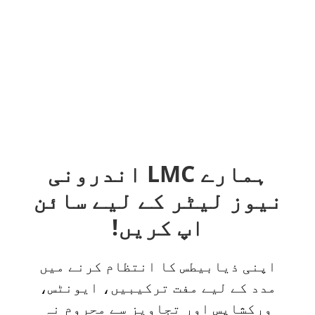
ہمارے LMC اندرونی
نیوز لیٹر کے لیے سائن
اپ کریں!
اپنی ذیابیطس کا انتظام کرنے میں
مدد کے لیے مفت ترکیبیں، ایونٹس،
ورکشاپس اور تجاویز سے محروم نہ