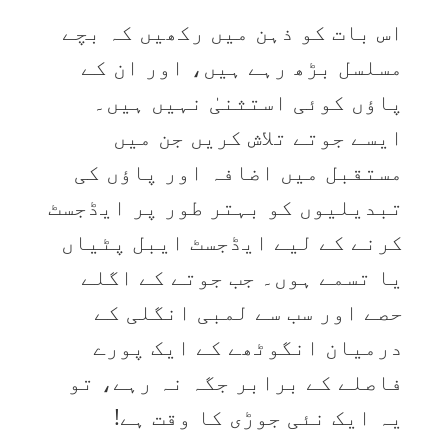
اس بات کو ذہن میں رکھیں کہ بچے
مسلسل بڑھ رہے ہیں، اور ان کے
پاؤں کوئی استثنیٰ نہیں ہیں۔
ایسے جوتے تلاش کریں جن میں
مستقبل میں اضافہ اور پاؤں کی
تبدیلیوں کو بہتر طور پر ایڈجسٹ
کرنے کے لیے ایڈجسٹ ایبل پٹیاں
یا تسمے ہوں۔ جب جوتے کے اگلے
حصے اور سب سے لمبی انگلی کے
درمیان انگوٹھے کے ایک پورے
فاصلے کے برابر جگہ نہ رہے، تو
یہ ایک نئی جوڑی کا وقت ہے!