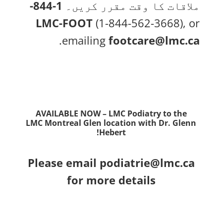
ملاقات کا وقت مقرر کریں۔
1-844-
LMC-FOOT
(1-844-562-3668), or
.
emailing
footcare@lmc.ca
AVAILABLE NOW
– LMC Podiatry to the
LMC Montreal Glen location with Dr. Glenn
Hebert!
Please email
podiatrie@lmc.ca
for more details