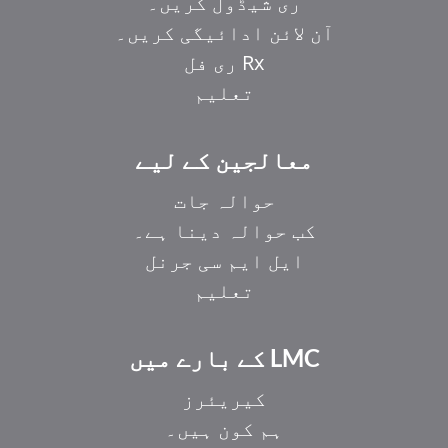
ری شیڈول کریں۔
آن لائن ادائیگی کریں۔
Rx ری فل
تعلیم
معالجین کے لیے
حوالہ جات
کب حوالہ دینا ہے۔
ایل ایم سی جرنل
تعلیم
LMC کے بارے میں
کیریئرز
ہم کون ہیں۔