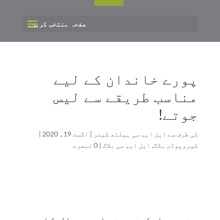
صفحہ منتخب کریں۔
پورے خاندان کے لیے
مناسب طریقے سے لیس
جوتے!
کی طرف سے
ایل ایم سی ہیلتھ کیئر
|
اگست 19، 2020
|
کیروپوڈی بلاگ
,
ایل ایم سی بلاگ
|
0 تبصرے