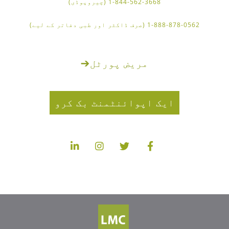
1-844-562-3668 (چیروپوڈی)
1-888-878-0562 (صرف ڈاکٹر اور طبی دفاتر کے لیے)
مریض پورٹل
➔
ایک اپوائنٹمنٹ بک کرو