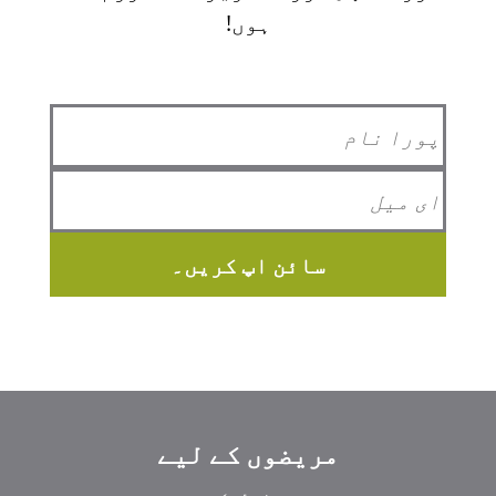
ہوں!
سائن اپ کریں۔
مریضوں کے لیے