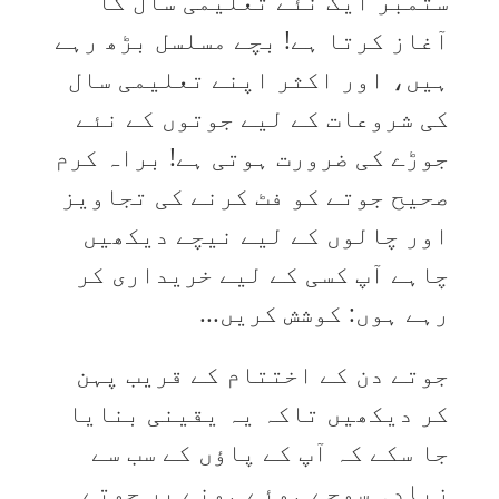
ستمبر ایک نئے تعلیمی سال کا
آغاز کرتا ہے! بچے مسلسل بڑھ رہے
ہیں، اور اکثر اپنے تعلیمی سال
کی شروعات کے لیے جوتوں کے نئے
جوڑے کی ضرورت ہوتی ہے! براہ کرم
صحیح جوتے کو فٹ کرنے کی تجاویز
اور چالوں کے لیے نیچے دیکھیں
چاہے آپ کسی کے لیے خریداری کر
رہے ہوں: کوشش کریں...
جوتے دن کے اختتام کے قریب پہن
کر دیکھیں تاکہ یہ یقینی بنایا
جا سکے کہ آپ کے پاؤں کے سب سے
زیادہ سوجے ہوئے ہونے پر جوتے